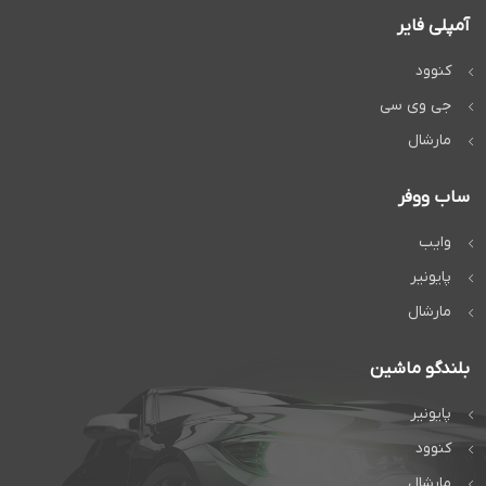
آمپلی فایر
کنوود
جی وی سی
مارشال
ساب ووفر
وایب
پایونیر
مارشال
بلندگو ماشین
پایونیر
کنوود
مارشال