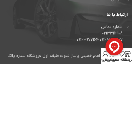
ارتباط با ما
شماره تماس
02133112108
09123970962-09124975037
آدرس
0
تهران میدان امام خمینی پاساژ فتوت طبقه اول فروشگاه ستاره پلاک
روشگاه
علاقه مندی
سبد خرید
حساب کاربری من
2.14
ساعت کاری :
شنبه الی چهارشنبه ساعت 10 الی 18 و پنجشنبه ها ساعت 10 الی 15
اعتماد شما افتخار ماست