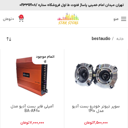
تهران میدان امام خمینی پاساژ فتوت ط اول فروشگاه ستاره /02133112108
0
منو
0
تومان
خانه
bestaudio
اتمام موجود
ی
سوپر تیوتر خودرو بست آدیو
آمپلی فایر بست آدیو مدل
مدل t410
BA-A480
2,500,000
تومان
7,000,000
تومان