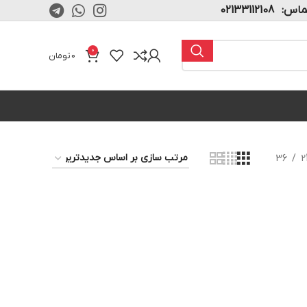
02133112108
0
0
تومان
36
2