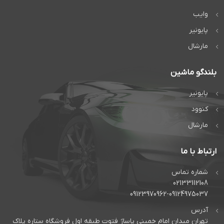
وایب
پایونیر
مارشال
بلندگو ماشین
پایونیر
کنوود
مارشال
ارتباط با ما
شماره تماس
02133112108
09123970962-09124975037
آدرس
تهران میدان امام خمینی پاساژ فتوت طبقه اول فروشگاه ستاره پلاک