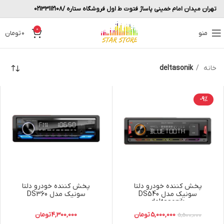
تهران میدان امام خمینی پاساژ فتوت ط اول فروشگاه ستاره /02133112108
0
منو
0
تومان
خانه
deltasonik
-9%
پخش کننده خودرو دلتا
پخش کننده خودرو دلتا
سونیک مدل DS540
سونیک مدل DS360
deltasonik
5,000,000
تومان
4,300,000
تومان
5,500,000