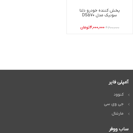
پخش کننده خودرو دلتا
سونیک مدل DS570
4,000,000
تومان
4,200,000
آمپلی فایر
کنوود
جی وی سی
مارشال
ساب ووفر