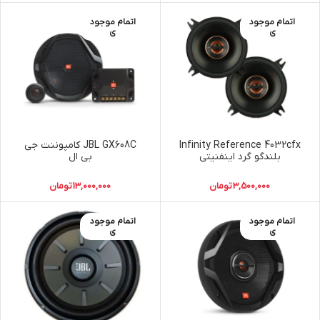
اتمام موجود
اتمام موجود
ی
ی
Infinity Reference 4032cfx
JBL GX608C کامپوننت جی
بلندگو گرد اینفنیتی
بی ال
3,500,000
تومان
13,000,000
تومان
اتمام موجود
اتمام موجود
ی
ی