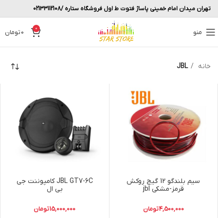
تهران میدان امام خمینی پاساژ فتوت ط اول فروشگاه ستاره /02133112108
0
منو
0
تومان
خانه
JBL
سیم بلندگو 12 گیج روکش
JBL GT7-6C كامپوننت جي
قرمز-مشکی jbl
بي ال
4,500,000
تومان
15,000,000
تومان