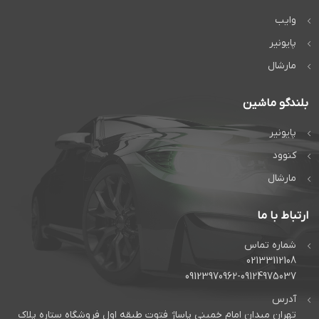
وایب
پایونیر
مارشال
بلندگو ماشین
پایونیر
کنوود
مارشال
ارتباط با ما
شماره تماس
02133112108
09123970962-09124975037
آدرس
تهران میدان امام خمینی پاساژ فتوت طبقه اول فروشگاه ستاره پلاک