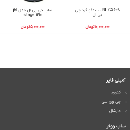
JBL GX628 بلندگو گرد جی
ساب جی بی ال مدل jbl
بی ال
stage 1210
10,000,000
تومان
5,000,000
تومان
آمپلی فایر
کنوود
جی وی سی
مارشال
ساب ووفر