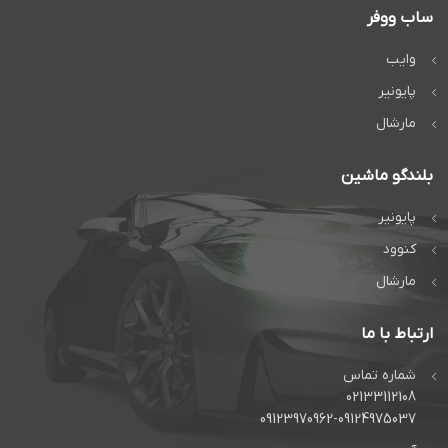
ساب ووفر
وایب
پایونیر
مارشال
بلندگو ماشین
پایونیر
کنوود
مارشال
ارتباط با ما
شماره تماس
02133112108
09123970962-09124975037