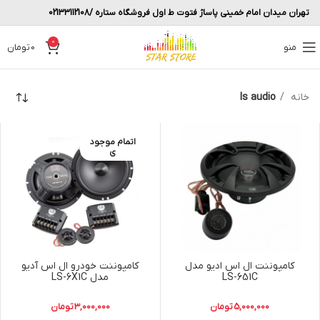
تهران میدان امام خمینی پاساژ فتوت ط اول فروشگاه ستاره /02133112108
0
منو
0
تومان
خانه
ls audio
اتمام موجود
ی
کامپوننت ال اس ادیو مدل
کامپوننت خودرو ال اس آدیو
LS-651C
مدل LS-6X1C
5,000,000
تومان
3,000,000
تومان