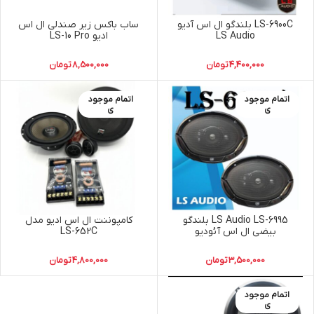
LS-6900C بلندگو ال اس آدیو
ساب باکس زیر صندلی ال اس
LS Audio
ادیو LS-10 Pro
4,400,000
تومان
8,500,000
تومان
اتمام موجود
اتمام موجود
ی
ی
LS Audio LS-6995 بلندگو
کامپوننت ال اس ادیو مدل
بیضی ال اس آئودیو
LS-652C
3,500,000
تومان
4,800,000
تومان
اتمام موجود
ی