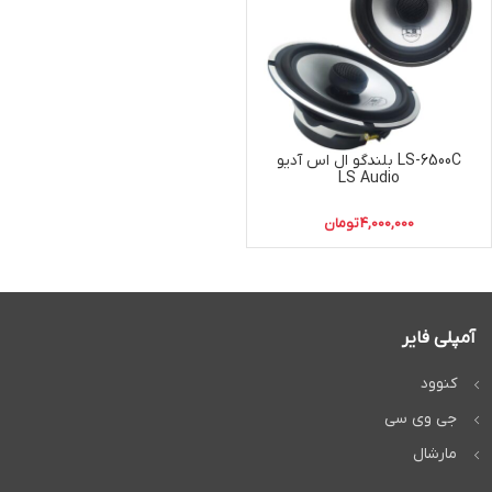
LS-6500C بلندگو ال اس آدیو
LS Audio
4,000,000
تومان
آمپلی فایر
کنوود
جی وی سی
مارشال