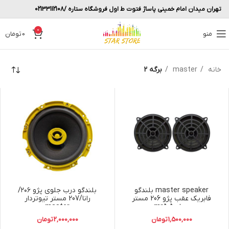
تهران میدان امام خمینی پاساژ فتوت ط اول فروشگاه ستاره /02133112108
0
منو
0
تومان
خانه
master
برگه 2
master speaker بلندگو
بلندگو درب جلوی پژو ۲۰۶/
فابریک عقب پژو 206 مستر
رانا/207 مستر تیوتردار
مدل mr5.5
master
1,500,000
تومان
2,000,000
تومان