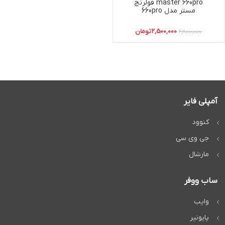
master 660pro فولرنج
مستر مدل 660pro
2,500,000
تومان
2,800,000
آمپلی فایر
کنوود
جی وی سی
مارشال
ساب ووفر
وایب
پایونیر