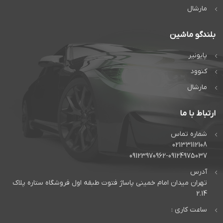
مارشال
بلندگو ماشین
پایونیر
کنوود
مارشال
ارتباط با ما
شماره تماس
02133112108
09123970962-09124975037
آدرس
تهران میدان امام خمینی پاساژ فتوت طبقه اول فروشگاه ستاره پلاک
2.14
ساعت کاری :