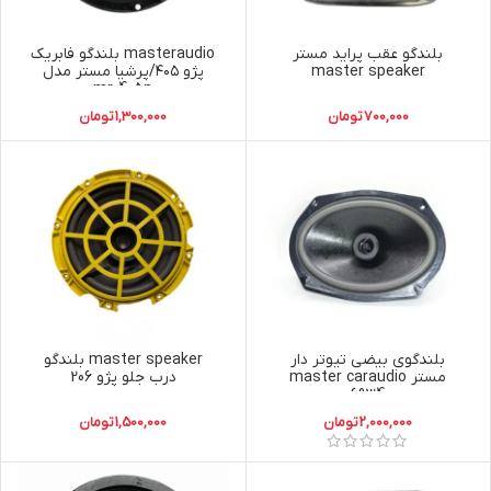
بلندگو عقب پراید مستر
masteraudio بلندگو فابریک
master speaker
پژو ۴۰۵/پرشیا مستر مدل
mr-405p
700,000
تومان
1,300,000
تومان
بلندگوی بیضی تیوتر دار
master speaker بلندگو
مستر master caraudio
درب جلو پژو 206
6934
2,000,000
تومان
1,500,000
تومان