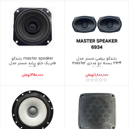
بلندگو بیضی مستر مدل
master speaker بلندگو
۶۹۳۴ بسته دو عددی master
فابریک جلو پراید مستر مدل
mr4
audio
1,800,000
تومان
450,000
تومان