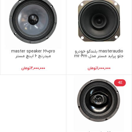
masteraudio بلندگو خودرو
master speaker 660pro
جلو پراید مستر مدل mr-4m
میدرنج ۶ اینچ مستر
1,000,000
تومان
2,000,000
تومان
-11%