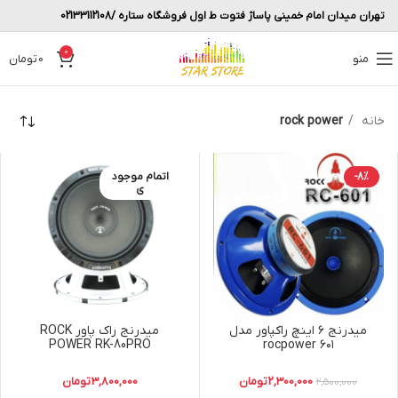
تهران میدان امام خمینی پاساژ فتوت ط اول فروشگاه ستاره /02133112108
0
منو
0
تومان
خانه
rock power
-8%
اتمام موجود
ی
میدرنج ۶ اینچ راکپاور مدل
میدرنج راک پاور ROCK
POWER RK-80PRO
۶۰۱ rocpower
2,300,000
تومان
3,800,000
تومان
2,500,000