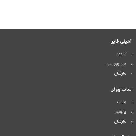
آمپلی فایر
کنوود
جی وی سی
مارشال
ساب ووفر
وایب
پایونیر
مارشال