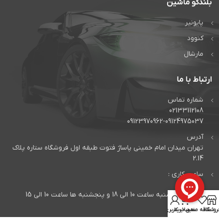
بلندگو ماشین
پایونیر
کنوود
مارشال
ارتباط با ما
شماره تماس
02133112108
09123970962-09124975037
آدرس
تهران میدان امام خمینی پاساژ فتوت طبقه اول فروشگاه ستاره پلاک
2.14
ساعت کاری :
شنبه الی چهارشنبه ساعت 10 الی 18 و پنجشنبه ها ساعت 10 الی 15
0
روشگاه
علاقه مندی
سبد خرید
حساب کاربری من