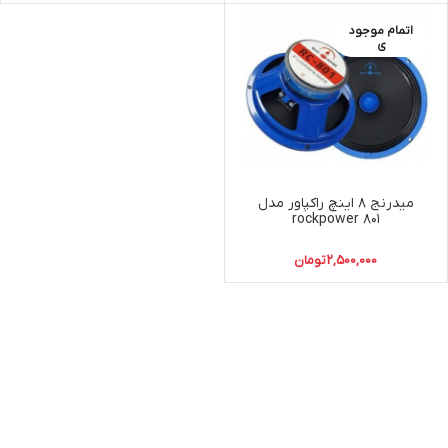
اتمام موجود
ی
میدرنج ۸ اینچ راکپاور مدل
۸۰۱ rockpower
2,500,000
تومان