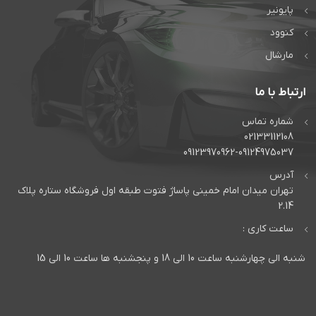
پایونیر
کنوود
مارشال
ارتباط با ما
شماره تماس
02133112108
09123970962-09124975037
آدرس
تهران میدان امام خمینی پاساژ فتوت طبقه اول فروشگاه ستاره پلاک
2.14
ساعت کاری :
شنبه الی چهارشنبه ساعت 10 الی 18 و پنجشنبه ها ساعت 10 الی 15