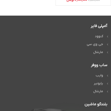
7,000,000
تومان
7,500,000
آمپلی فایر
کنوود
جی وی سی
مارشال
ساب ووفر
وایب
پایونیر
مارشال
بلندگو ماشین