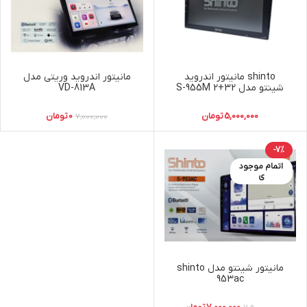
shinto مانیتور اندروید
مانیتور اندروید وریتی مدل
شینتو مدل S-955M 2+32
VD-813A
5,000,000
تومان
0
تومان
7,000,000
-7%
اتمام موجود
ی
مانیتور شینتو مدل shinto
953ac