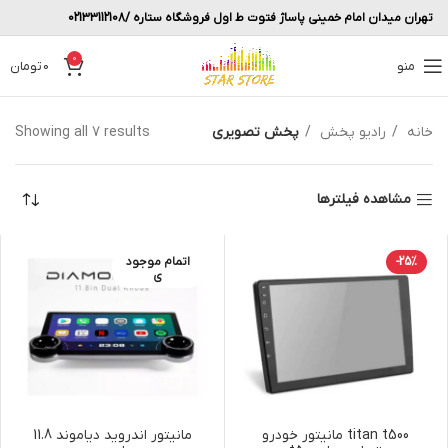
تهران میدان امام خمینی پاساژ فتوت ط اول فروشگاه ستاره /02133112108
0
منو
0
تومان
خانه
رادیو پخش
پخش تصویری
Showing all 7 results
مشاهده فیلترها
-25%
اتمام موجود
ی
titan t500 مانیتور خودرو
مانیتور اندروید دیاموند 11.8