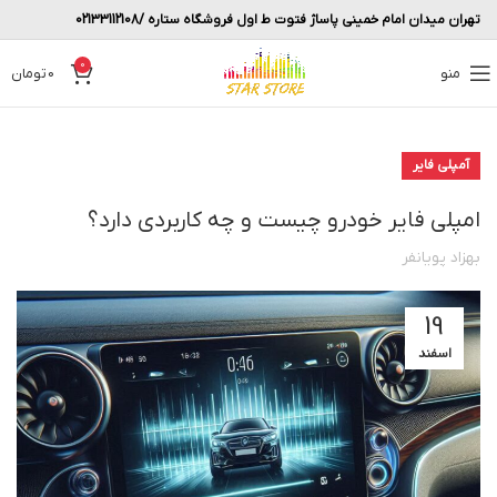
تهران میدان امام خمینی پاساژ فتوت ط اول فروشگاه ستاره /02133112108
0
منو
0
تومان
آمپلی فایر
امپلی فایر خودرو چیست و چه کاربردی دارد؟
بهزاد پویانفر
19
اسفند