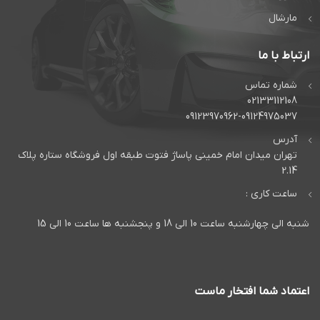
مارشال
ارتباط با ما
شماره تماس
02133112108
09123970962-09124975037
آدرس
تهران میدان امام خمینی پاساژ فتوت طبقه اول فروشگاه ستاره پلاک
2.14
ساعت کاری :
شنبه الی چهارشنبه ساعت 10 الی 18 و پنجشنبه ها ساعت 10 الی 15
اعتماد شما افتخار ماست