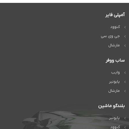
آمپلی فایر
کنوود
جی وی سی
مارشال
ساب ووفر
وایب
پایونیر
مارشال
بلندگو ماشین
پایونیر
کنوود