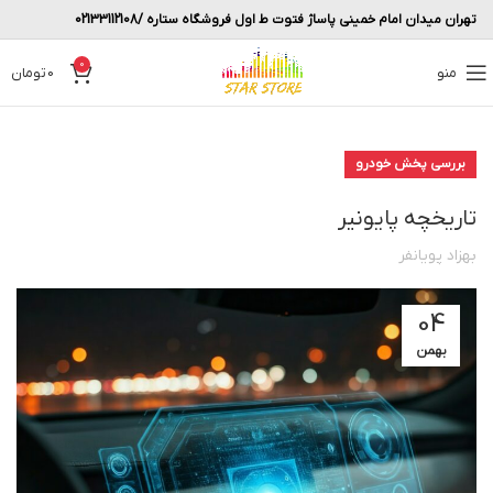
تهران میدان امام خمینی پاساژ فتوت ط اول فروشگاه ستاره /02133112108
0
منو
0
تومان
بررسی پخش خودرو
تاریخچه پایونیر
بهزاد پویانفر
04
بهمن