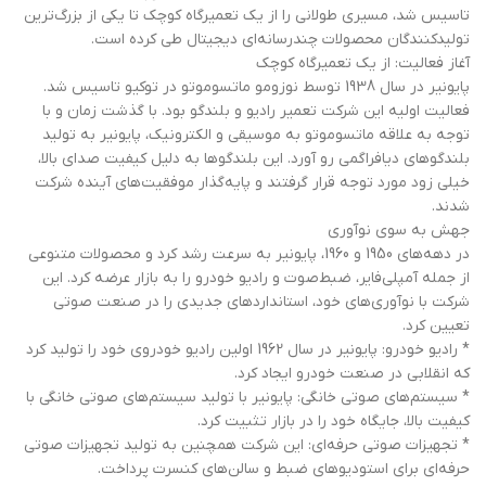
تاسیس شد، مسیری طولانی را از یک تعمیرگاه کوچک تا یکی از بزرگ‌ترین
تولیدکنندگان محصولات چندرسانه‌ای دیجیتال طی کرده است.
آغاز فعالیت: از یک تعمیرگاه کوچک
پایونیر در سال 1938 توسط نوزومو ماتسوموتو در توکیو تاسیس شد.
فعالیت اولیه این شرکت تعمیر رادیو و بلندگو بود. با گذشت زمان و با
توجه به علاقه ماتسوموتو به موسیقی و الکترونیک، پایونیر به تولید
بلندگوهای دیافراگمی رو آورد. این بلندگوها به دلیل کیفیت صدای بالا،
خیلی زود مورد توجه قرار گرفتند و پایه‌گذار موفقیت‌های آینده شرکت
شدند.
جهش به سوی نوآوری
در دهه‌های 1950 و 1960، پایونیر به سرعت رشد کرد و محصولات متنوعی
از جمله آمپلی‌فایر، ضبط‌صوت و رادیو خودرو را به بازار عرضه کرد. این
شرکت با نوآوری‌های خود، استانداردهای جدیدی را در صنعت صوتی
تعیین کرد.
* رادیو خودرو: پایونیر در سال 1962 اولین رادیو خودروی خود را تولید کرد
که انقلابی در صنعت خودرو ایجاد کرد.
* سیستم‌های صوتی خانگی: پایونیر با تولید سیستم‌های صوتی خانگی با
کیفیت بالا، جایگاه خود را در بازار تثبیت کرد.
* تجهیزات صوتی حرفه‌ای: این شرکت همچنین به تولید تجهیزات صوتی
حرفه‌ای برای استودیوهای ضبط و سالن‌های کنسرت پرداخت.