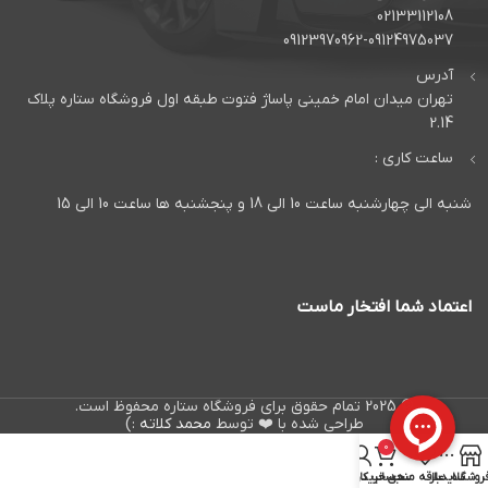
02133112108
09123970962-09124975037
آدرس
تهران میدان امام خمینی پاساژ فتوت طبقه اول فروشگاه ستاره پلاک
2.14
ساعت کاری :
شنبه الی چهارشنبه ساعت 10 الی 18 و پنجشنبه ها ساعت 10 الی 15
اعتماد شما افتخار ماست
© 2025 تمام حقوق برای فروشگاه ستاره محفوظ است.
طراحی شده با ❤️ توسط
محمد کلاته
:)
0
روشگاه
سایدبار
علاقه مندی
سبد خرید
حساب کاربری من