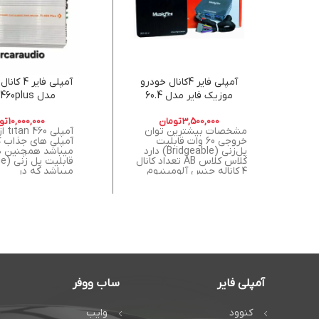
آمپلی فایر 4کانال خودرو
آمپلی فایر 
موزیک فایر مدل 60.4
مدل titan-460plus
3,500,000
تومان
10,000,000
تو
مشخصات بیشترین توان
آمپلی
خروجی 60 وات قابلیت
پل‌زنی (Bridgeable) دارد
میباشد همچنین د
کلاس کلاس AB تعداد کانال
۴ کاناله جنس آلومینیوم
میباشد که در
نوع
آمپلی فایر
ساب ووفر
کنوود
وایب