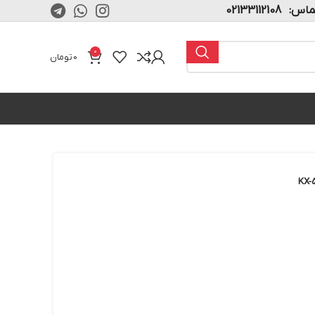
02133112108
0
0
تومان