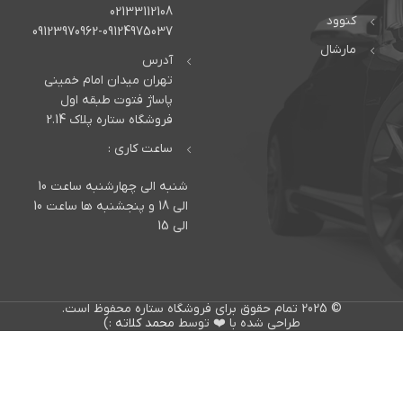
02133112108
کنوود
09123970962-09124975037
مارشال
آدرس
تهران میدان امام خمینی
پاساژ فتوت طبقه اول
فروشگاه ستاره پلاک 2.14
ساعت کاری :
شنبه الی چهارشنبه ساعت 10
الی 18 و پنجشنبه ها ساعت 10
الی 15
© 2025 تمام حقوق برای فروشگاه ستاره محفوظ است.
طراحی شده با ❤️ توسط
محمد کلاته
:)