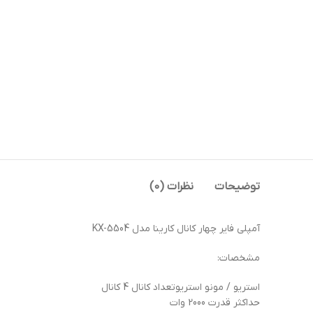
توضیحات
نظرات (0)
آمپلی فایر چهار کانال کارینا مدل KX-5504
مشخصات:
استریو / مونو استریوتعداد کانال 4 کانال
حداکثر قدرت 2000 وات