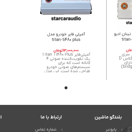
4 کانال تیتان ادیو
آمپلی فایر خودرو مدل
titan-ti480 plus
مان
13,000,000
تومان
 titan 460 از سری
آمپلی‌فایر Titan TI480 Plus
آمپلی های جذاب کلاس D
یک تقویت‌کننده صوتی ۴
ارای
کاناله است که برای
قابلیت پل زنی (bridge)
سیستم‌های صوتی خودرو
طراحی شده است. این مدل
بلندگو ماشین
ارتباط با ما
ا
پایونیر
شماره تماس