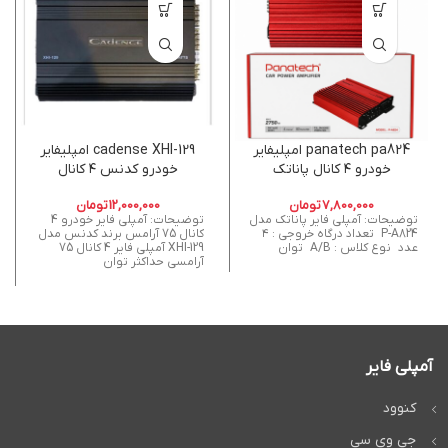
panatech pa824 امپلیفایر
cadense XHI-129 امپلیفایر
خودرو ۴ کانال پاناتک
خودرو کدنس ۴ کانال
7,800,000
تومان
12,000,000
تومان
توضیحات: آمپلی فایر پاناتک مدل
توضیحات: آمپلی فایر خودرو 4
P-A824 تعداد درگاه خروجی : ۴
کانال 75 آرامس برند کدنس مدل
عدد نوع کلاس : A/B توان
XHI-129 آمپلی فایر 4 کانال 75
آرامسی حداکثر توان
آمپلی فایر
کنوود
جی وی سی