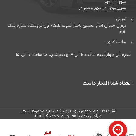
02133112108
09123970962-09124975037
آدرس
تهران میدان امام خمینی پاساژ فتوت طبقه اول فروشگاه ستاره پلاک
2.14
ساعت کاری :
شنبه الی چهارشنبه ساعت 10 الی 18 و پنجشنبه ها ساعت 10 الی 15
اعتماد شما افتخار ماست
© 2025 تمام حقوق برای فروشگاه ستاره محفوظ است.
طراحی شده با ❤️ توسط
محمد کلاته
:)
در
آمپلی فایر 4
انبار
کانال فوکال
0