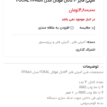
آمپلی فایر 4 کانال فوکال مدل FOCAL FPA511
4,800,000
تومان
در انبار موجود نمی باشد
مقایسه
افزودن به علاقه مندی
دسته:
آمپلی فایر
,
آمپلی فایر و پروسسور
اشتراک گذاری:
توضیحات
مشخصات فنی آمپلی فایر 4کانال فوکال FOKAL مدل FPA511:
تعداد کانال: 4 عدد
4 تا 100 وات RMS
4 تا 150 وات RMS در 2 اهم
دارای فن داخلی جهت خنک سازی دستگاه
بدنه الومینیومی