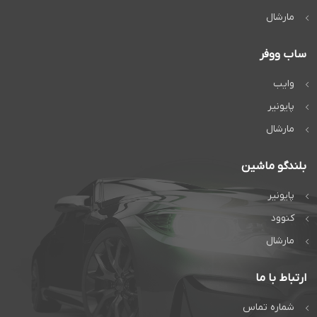
مارشال
ساب ووفر
وایب
پایونیر
مارشال
بلندگو ماشین
پایونیر
کنوود
مارشال
ارتباط با ما
شماره تماس