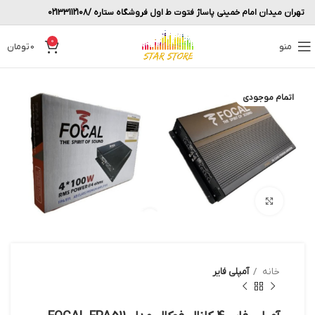
تهران میدان امام خمینی پاساژ فتوت ط اول فروشگاه ستاره /02133112108
0
منو
0
تومان
اتمام موجودی
بزرگنمایی تصویر
خانه
آمپلی فایر