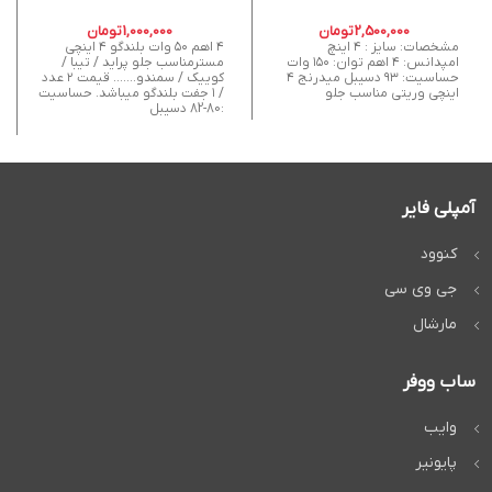
2,500,000
تومان
1,000,000
تومان
مشخصات: سایز : ۴ اینچ
۴ اهم ۵۰ وات بلندگو ۴ اینچی
امپدانس: ۴ اهم توان: ۱۵۰ وات
مسترمناسب جلو پراید / تیبا /
حساسیت: ۹۳ دسیبل میدرنج ۴
کوییک / سمندو....... قیمت ۲ عدد
اینچی وریتی مناسب جلو
/ ۱ جفت بلندگو میباشد. حساسیت
:80-82 دسیبل
آمپلی فایر
کنوود
جی وی سی
مارشال
ساب ووفر
وایب
پایونیر