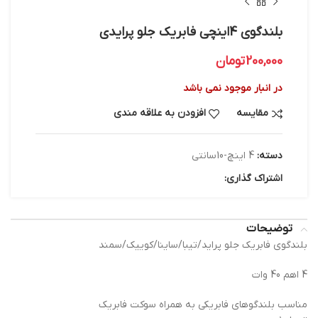
بلندگوی 4اینچی فابریک جلو پرایدی
200,000
تومان
در انبار موجود نمی باشد
مقایسه
افزودن به علاقه مندی
دسته:
4 اینچ-10سانتی
اشتراک گذاری:
توضیحات
بلندگوی فابریک جلو پراید/تیبا/ساینا/کوییک/سمند
4 اهم 40 وات
مناسب بلندگوهای فابریکی به همراه سوکت فابریک