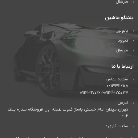
مارشال
بلندگو ماشین
پایونیر
کنوود
مارشال
ارتباط با ما
شماره تماس
02133112108
09123970962-09124975037
آدرس
تهران میدان امام خمینی پاساژ فتوت طبقه اول فروشگاه ستاره پلاک
2.14
ساعت کاری :