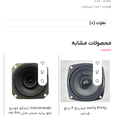
تعداد ۱ عدد
قیمت ۱ عدد میباشد.
نظرات (0)
محصولات مشابه
verity 4222p میدرنج ۴ اینچ
masteraudio بلندگو خودرو
وریتی
جلو پراید مستر مدل mr-4m