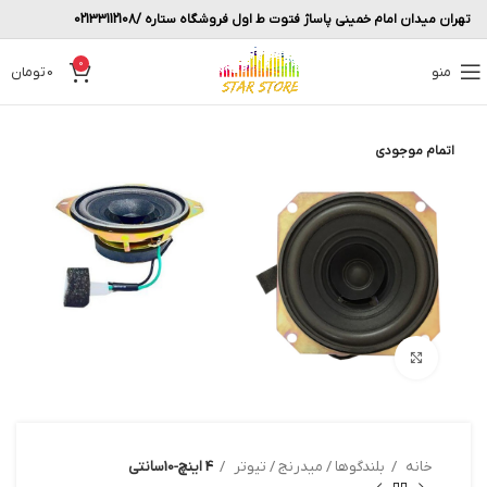
تهران میدان امام خمینی پاساژ فتوت ط اول فروشگاه ستاره /02133112108
0
منو
0
تومان
اتمام موجودی
بزرگنمایی تصویر
خانه
بلندگوها / میدرنج / تیوتر
4 اینچ-10سانتی