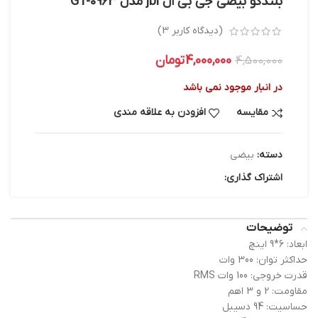
بلندگو بیضی جی بی ال jbl مدل GT-0963
(دیدگاه کاربر
3
)
4,000,000
تومان
4,500,000
در انبار موجود نمی باشد
مقایسه
افزودن به علاقه مندی
دسته:
بیضی
اشتراک گذاری:
توضیحات
ابعاد: 6*9 اینچ
حداکثر توان: 300 وات
قدرت خروجی: 100 وات RMS
مقاومت: 2 و 3 اهم
حساسیت: 94 دسیبل