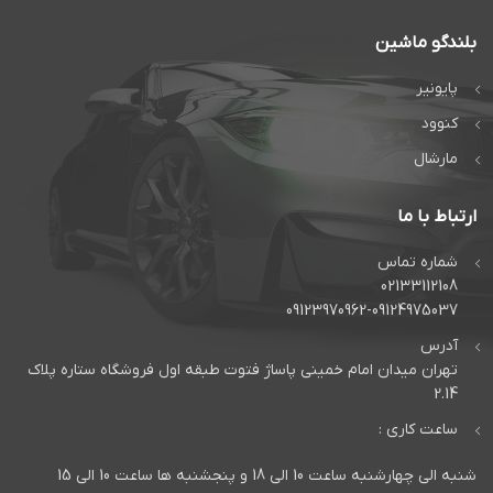
بلندگو ماشین
پایونیر
کنوود
مارشال
ارتباط با ما
شماره تماس
02133112108
09123970962-09124975037
آدرس
تهران میدان امام خمینی پاساژ فتوت طبقه اول فروشگاه ستاره پلاک
2.14
ساعت کاری :
شنبه الی چهارشنبه ساعت 10 الی 18 و پنجشنبه ها ساعت 10 الی 15