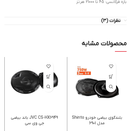
بازه فرکانسی: 45 تا 21000 هرتز
نظرات (3)
محصولات مشابه
بلندگوی بیضی خودرو Shinto
JVC CS-HX6949 باند بيضي
مدل 6901
جي وي سي