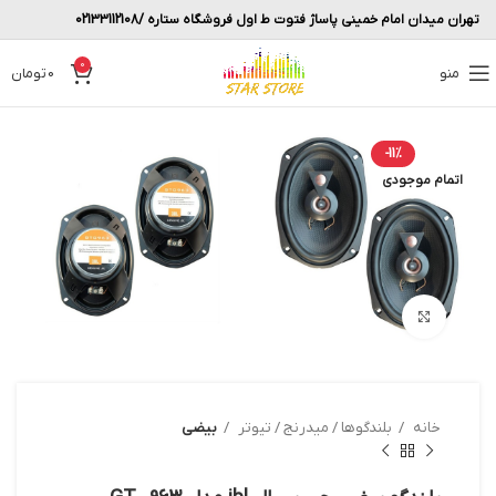
تهران میدان امام خمینی پاساژ فتوت ط اول فروشگاه ستاره /02133112108
0
منو
0
تومان
-11%
اتمام موجودی
بزرگنمایی تصویر
خانه
بلندگوها / میدرنج / تیوتر
بیضی