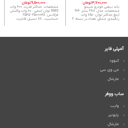
3,700,000
تومان
9,500,000
تومان
باند بیضی خودرو شینتو
مشخصات: حداکثر قدرت: 600 وات
مشخصات: مدل: 6901 سایز: 6×9
RMS توان اسمی : 80 وات واکنش
اینچ حداکثر توان: 750 وات
فرکانس: 25Hz- 25000Hz
رنگبندی: مشکی تعداد در بسته: 2
حساسیت : 87 دسیبل قابلیت
آمپلی فایر
کنوود
جی وی سی
مارشال
ساب ووفر
وایب
پایونیر
مارشال