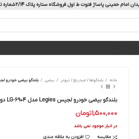
دان امام خمینی پاساژ فتوت ط اول فروشگاه ستاره پلاک 2/14
شماره تماس: 
ه
تماس با ما
بلاگ
خانه
بلندگوها / میدرنج / تیوتر
بیضی
بلندگو بیضی خودرو لجیس Legies مدل LG-6904
بلندگو بیضی خودرو لجیس Legies مدل LG-6904 دو عددی
1,500,000
تومان
در انبار موجود نمی باشد
مقایسه
افزودن به علاقه مندی