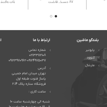
87 دسیبل قابلیت
وات واکنش فر
بلندگو ماشین
ارتباط با ما
ا
پایونیر
شماره تماس
02133112108
کنوود
09123970962-09124975037
مارشال
آدرس
تهران میدان امام خمینی
پاساژ فتوت طبقه اول
فروشگاه ستاره پلاک 2.14
ساعت کاری :
شنبه الی چهارشنبه ساعت 10
الی 18 و پنجشنبه ها ساعت 10