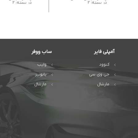
در بسته: 2
در بسته: 2
آمپلی فایر
ساب ووفر
کنوود
وایب
جی وی سی
پایونیر
مارشال
مارشال