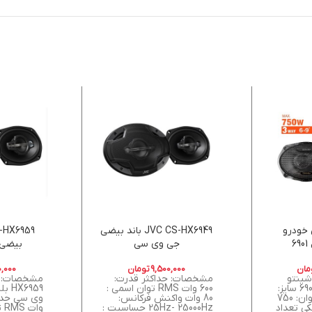
 خودرو
JVC CS-HX6949 باند بيضي
جي وي سي
بیضی 
مان
9,500,000
تومان
0,000
شینتو
مشخصات: حداکثر قدرت:
مشخصات: مدل: 6901 سایز:
600 وات RMS توان اسمی :
6959
6×9 اینچ حداکثر توان: 750
80 وات واکنش فرکانس:
ی تعداد
25Hz- 25000Hz حساسیت :