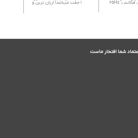
کانس: 25Hz
۱ جفت میباشدا ارزان ترین و
عتماد شما افتخار ماست