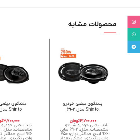
Instagram
محصولات مشابه
WhatsApp
Telegram
بلندگوی بیضی خودرو
بلندگوی بیضی
Shinto مدل 6902
Shinto مدل 6901
3,700,000
تومان
3,700,000
تو
باند بیضی خودرو شینتو
باند بیضی خودرو 
مشخصات: مدل: 6902 سایز:
6×9 اینچ حداکثر توان: 750
وات رنگبندی: مشکی تعداد
وات رنگبندی: مشک