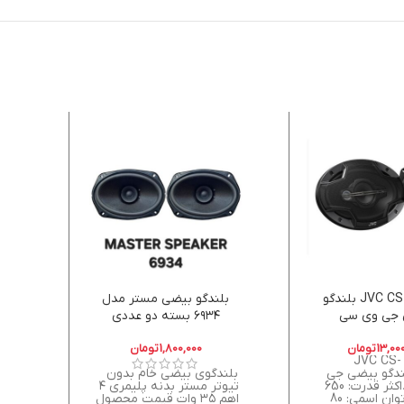
JVC CS-HX6959 بلندگو
بلندگو بیضی مستر مدل
جی وی سی
۶۹۳۴ بسته دو عددی
master audio
13,00
تومان
1,800,000
تومان
مشخصات: JVC CS-
HX بلندگو بیضی جی
بلندگوی بیضی خام بدون
ارسا
وی سی حداکثر قدرت: 650
تیوتر مستر بدنه پلیمری ۴
میبا
وات RMS توان اسمی: 80
اهم ۳۵ وات قیمت محصول