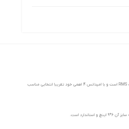
مدل LG-6904 از اسپیکرهای کواکسیال لجیس _ Legies است که بیشینه‌ صدای خروجی آن 440 وات است. توان اسمی این بلندگو برابر با 75 وات RMS است و با امپدانس 4 اهمی خود تقریبا انتخابی مناسب
ندارد است.