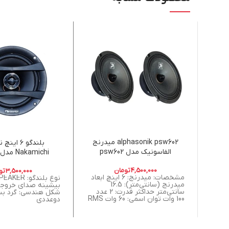
Instagram
WhatsApp
Telegram
alphasonik psw602 میدرنج
بلندگو ۶ ای
الفاسونیک مدل psw602
Nakamichi مدل NSE623
4,500,000
تومان
3,500,000
تو
مشخصات: میدرنج: 6 اینچ ابعاد
نوع بلندگو:
میدرنج (سانتی‌متر): 16.5
سانتی‌متر حداکثر قدرت: 2 عدد
شکل هندسی: گرد بس
100 وات توان اسمی: 60 وات RMS
دوعددی