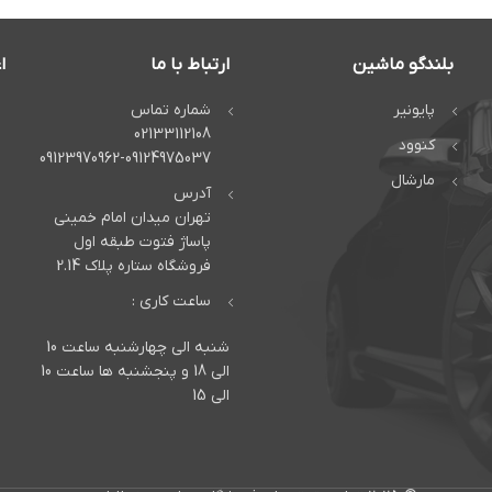
بلندگو ماشین
ارتباط با ما
ا
پایونیر
شماره تماس
02133112108
کنوود
09123970962-09124975037
مارشال
آدرس
تهران میدان امام خمینی
پاساژ فتوت طبقه اول
فروشگاه ستاره پلاک 2.14
ساعت کاری :
شنبه الی چهارشنبه ساعت 10
الی 18 و پنجشنبه ها ساعت 10
الی 15