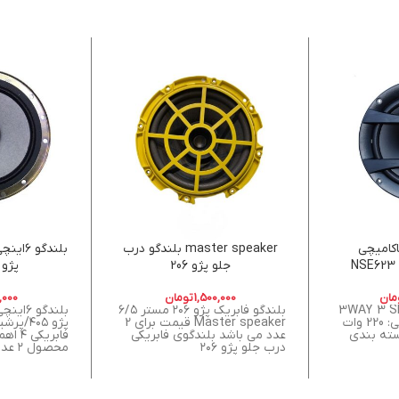
نچ ناکامیچی
master speaker بلندگو درب
بلندگو
جلو پژو 206
پژو ۴۰۵/پرشی
مان
1,500,000
تومان
,000
 3WAY 3 SPEAKER
بلندگو فابریک پژو ۲۰۶ مستر ۶/۵
بلندگو
بیشینه صدای خروجی: 220 وات
Master speaker قیمت برای 2
پژو ۴۰۵/
ته بندی
عدد می باشد بلندگوی فابریکی
درب جلو پژو ۲۰۶
محصول ۲ عددی میباشد