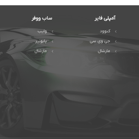
آمپلی فایر
ساب ووفر
کنوود
وایب
جی وی سی
پایونیر
مارشال
مارشال