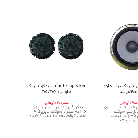
 ۶اینچی فابریک درب جلوی
master speaker بلندگو فابریک
میدرنج 6 اینچی یون
ا
جلو پژو 206/207
1,500
تومان
1,200,000
تومان
 ۶اینچی فابریک درب جلوی
بلندگو فابریکی درب جلوی پژو
پرشیا/زانتیا سوکت
۲۰۶ به همراه سوکت فابریک ۴
صفحه ک
فابریکی ۴ اهم ۳۵ وات قیمت
اهم ۴۰ وات تعداد ۱ جفت / ۲عدد
حساسیت 0db