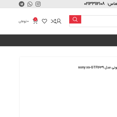
02133112108
0
0
تومان