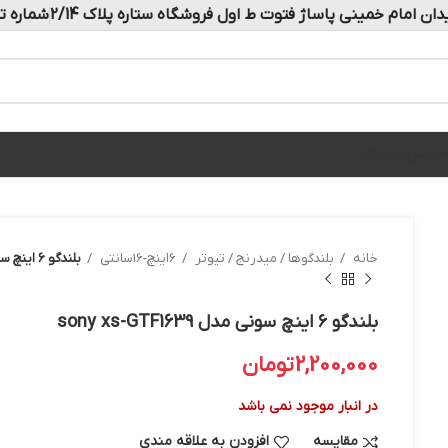
دان امام خمینی پاساژ فتوت ط اول فروشگاه ستاره پلاک 2/14
شماره تماس: 
ه
تماس با ما
بلاگ
خانه
بلندگوها / میدرنج / تیوتر
6اینچ-16سانتی
بلندگو ۶ اینچ سونی مدل sony xs-GTF1639
بلندگو ۶ اینچ سونی مدل sony xs-GTF1639
2,200,000
تومان
در انبار موجود نمی باشد
مقایسه
افزودن به علاقه مندی