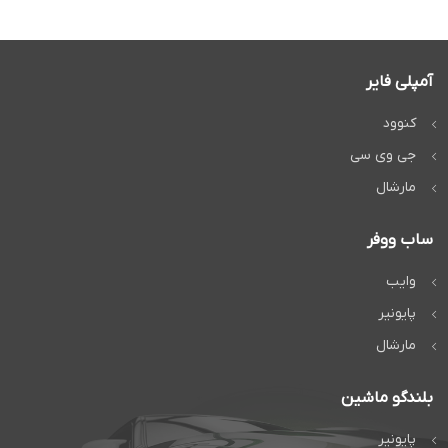
آمپلی فایر
کنوود
جی وی سی
مارشال
ساب ووفر
وایب
پایونیر
مارشال
بلندگو ماشین
پایونیر