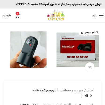
تهران میدان امام خمینی پاساژ فتوت ط اول فروشگاه ستاره /02133112108
0
منو
0
تومان
اتمام موجودی
بزرگنمایی تصویر
خانه
دوربین و متعلقات
دوربین ثبت وقایع