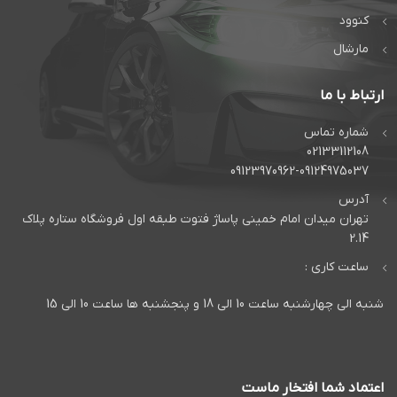
کنوود
مارشال
ارتباط با ما
شماره تماس
02133112108
09123970962-09124975037
آدرس
تهران میدان امام خمینی پاساژ فتوت طبقه اول فروشگاه ستاره پلاک
2.14
ساعت کاری :
شنبه الی چهارشنبه ساعت 10 الی 18 و پنجشنبه ها ساعت 10 الی 15
اعتماد شما افتخار ماست