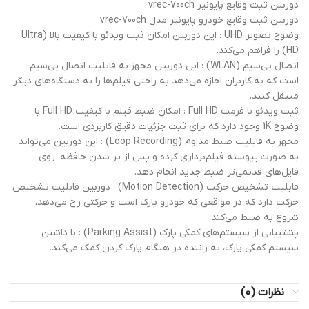
دوربین ثبت وقایع پایونیر vrec-700ch
دوربین ثبت وقایع خودرو پایونیر مدل vrec-700ch
وضوح تصویر UHD : این دوربین امکان ثبت ویدئو با کیفیت بالا (Ultra
HD) را فراهم می‌کند.
اتصال بی‌سیم (WLAN) : این دوربین مجهز به قابلیت اتصال بی‌سیم
است که به کاربران اجازه می‌دهد به راحتی فیلم‌ها را به دستگاه‌های دیگر
منتقل کنند.
ثبت ویدئو با فرمت Full HD : امکان ضبط فیلم با کیفیت Full HD با
وضوح 1K وجود دارد که برای ثبت جزئیات دقیق کاربردی است.
مجهز به قابلیت ضبط مداوم (Loop Recording) : این دوربین می‌تواند
به صورت پیوسته فیلم‌برداری کرده و پس از پر شدن حافظه، روی
فایل‌های قدیمی‌تر ضبط جدید انجام دهد.
قابلیت تشخیص حرکت (Motion Detection) : دوربین قابلیت تشخیص
حرکت دارد که در مواقعی که خودرو پارک است و حرکتی رخ می‌دهد،
شروع به ضبط می‌کند.
پشتیبانی از سیستم‌های کمکی پارک (Parking Assist) : با داشتن
سیستم کمکی پارک، به راننده در هنگام پارک کردن کمک می‌کند.
نظرات (0)