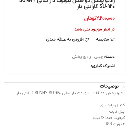
رادیو پخش دو فلش بلوتوث دار سانی SUNNY
SU-920 گارانتی دار
2,200,000
تومان
در انبار موجود نمی باشد
مقایسه
افزودن به علاقه مندی
دسته:
چینی
,
رادیو پخش
اشتراک گذاری:
توضیحات
رادیو پخش دو فلش بلوتوث دار سانی SUNNY SU-920 گارانتی دار
کنترل پایونیری
پنل ثابت
کیفیت صدا 16 بیت
۲ پورت USB