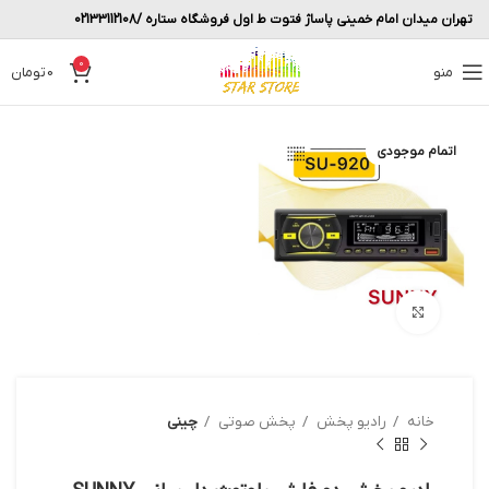
تهران میدان امام خمینی پاساژ فتوت ط اول فروشگاه ستاره /02133112108
0
منو
0
تومان
اتمام موجودی
بزرگنمایی تصویر
خانه
رادیو پخش
پخش صوتی
چینی