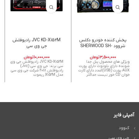
پخش کننده خودرو دکلس
JVC KD-X152M رادیوفلش
شروود SHERWOOD SH-
جی وی سی
353‎‎
3,500,000
تومان
10,000,000
تومان
ویژگی های محصول پنل جدا
JVC KD-X152M رادیوفلش جی وی
شونده دارای بلوتوث دارای پورت
سی برند: جی وی سی (Jvc)
AUX پورت (USB)1عدد دارای کارت
رادیوفلش 2018 شرکت جي وي سي
خوان CD خور نیست حداکثر
مدل X152M ریموت
آمپلی فایر
کنوود
جی وی سی