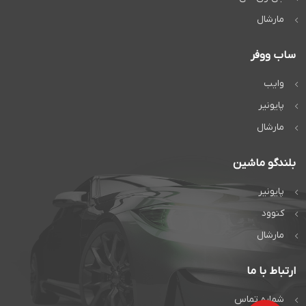
مارشال
ساب ووفر
وایب
پایونیر
مارشال
بلندگو ماشین
پایونیر
کنوود
مارشال
ارتباط با ما
شماره تماس
رادیو پخش