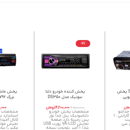
-7%
Sansui SQ-226 پخش
پخش کننده خودرو دلتا
ویی
سونیک مدل DS350
بزرگ
مان
4,200,000
تومان
,000
4,500,000
جداشو
مشخصات پخش خودرو
بلوتوثی سنسویی گارانتی : 1
دلتاسونیک: پنل جدا نور
یت
پس زمینه دارد صفحه
کانال آمپد
ی سی
نمایش VA-LCD پورت USB
نمیش مولتی
شارژ 1 آمپر بلوتوث نسخه