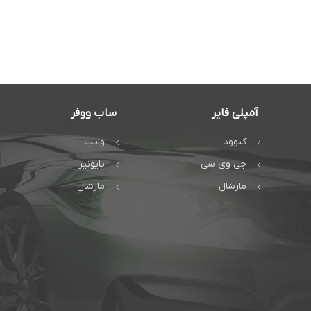
آمپلی فایر
ساب ووفر
کنوود
وایب
جی وی سی
پایونیر
مارشال
مارشال