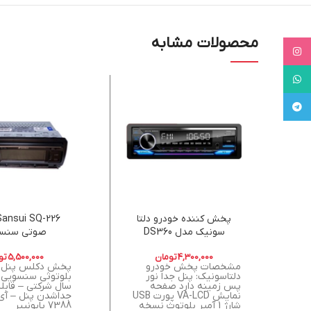
محصولات مشابه
Instagram
WhatsApp
Telegram
پخش کننده خودرو دلتا
سونیک مدل DS360
صوتی سنس
4,300,000
تومان
5,500,000
تو
مشخصات پخش خودرو
پخش دکلس پنل 
دلتاسونیک: پنل جدا نور
پس زمینه دارد صفحه
سال شرکتی – قابل
نمایش VA-LCD پورت USB
جداشدن پنل – آ
شارژ 1 آمپر بلوتوث نسخه
7388 پایونییر