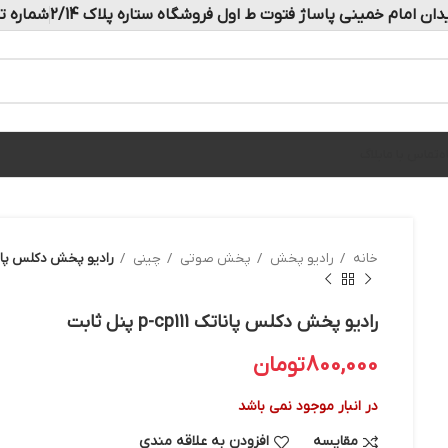
دان امام خمینی پاساژ فتوت ط اول فروشگاه ستاره پلاک 2/14
شماره تماس: 
ه
تماس با ما
بلاگ
خانه
رادیو پخش
پخش صوتی
چینی
رادیو پخش دکلس پاناتک p-cp111 پ
رادیو پخش دکلس پاناتک p-cp111 پنل ثابت
800,000
تومان
در انبار موجود نمی باشد
مقایسه
افزودن به علاقه مندی