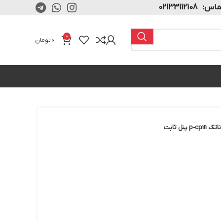
02133112108
0
0
تومان
نل ثابت