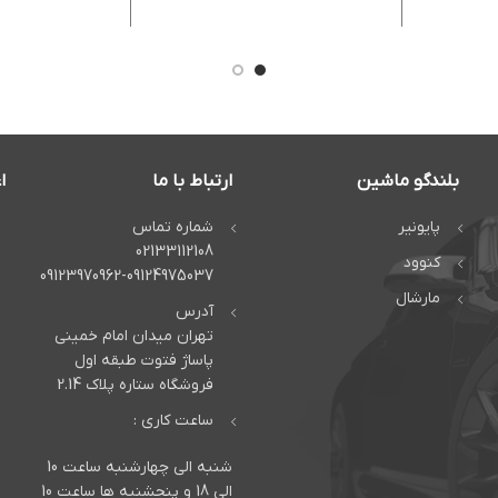
کانا
بزرگ -امکان
ریموت کنت
موبایل و 
-دارای پورت X
بلندگو ماشین
ارتباط با ما
ا
پایونیر
شماره تماس
02133112108
کنوود
09123970962-09124975037
مارشال
آدرس
تهران میدان امام خمینی
پاساژ فتوت طبقه اول
فروشگاه ستاره پلاک 2.14
ساعت کاری :
شنبه الی چهارشنبه ساعت 10
الی 18 و پنجشنبه ها ساعت 10