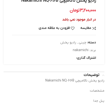
رادیو پخش ناکامیچی Nakamichi NQ-616B
3,200,000
تومان
در انبار موجود نمی باشد
مقایسه
افزودن به علاقه مندی
دسته:
چینی
,
رادیو پخش
برند:
nakamichi
اشتراک گذاری:
توضیحات
رادیو پخش ناکامیچی Nakamichi NQ-616B
مشخصات:
پنل جدا