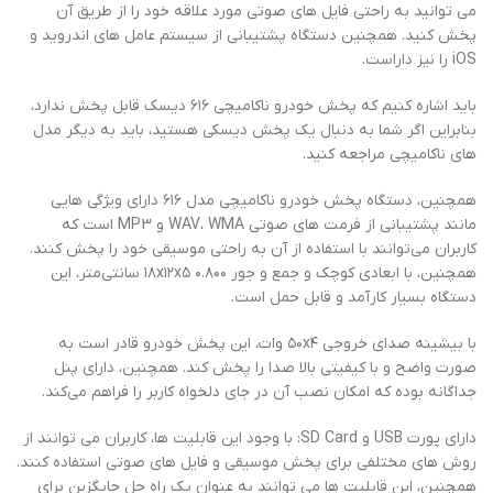
می توانید به راحتی فایل های صوتی مورد علاقه خود را از طریق آن
پخش کنید. همچنین دستگاه پشتیبانی از سیستم عامل های اندروید و
iOS را نیز داراست.
باید اشاره کنیم که پخش خودرو ناکامیچی ۶۱۶ دیسک قابل پخش ندارد،
بنابراین اگر شما به دنبال یک پخش دیسکی هستید، باید به دیگر مدل
های ناکامیچی مراجعه کنید.
همچنین، دستگاه پخش خودرو ناکامیچی مدل ۶۱۶ دارای ویژگی هایی
مانند پشتیبانی از فرمت های صوتی WAV، WMA و MP3 است که
کاربران می‌توانند با استفاده از آن به راحتی موسیقی خود را پخش کنند.
همچنین، با ابعادی کوچک و جمع و جور ۱۸x۱۲x۵ ۰.۸۰۰ سانتی‌متر، این
دستگاه بسیار کارآمد و قابل حمل است.
با بیشینه صدای خروجی ۵۰x۴ وات، این پخش خودرو قادر است به
صورت واضح و با کیفیتی بالا صدا را پخش کند. همچنین، دارای پنل
جداگانه بوده که امکان نصب آن در جای دلخواه کاربر را فراهم می‌کند.
دارای پورت USB و SD Card: با وجود این قابلیت ها، کاربران می توانند از
روش های مختلفی برای پخش موسیقی و فایل های صوتی استفاده کنند.
همچنین، این قابلیت ها می توانند به عنوان یک راه حل جایگزین برای