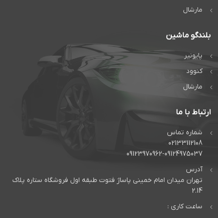
مارشال
بلندگو ماشین
پایونیر
کنوود
مارشال
ارتباط با ما
شماره تماس
02133112108
09123970962-09124975037
آدرس
تهران میدان امام خمینی پاساژ فتوت طبقه اول فروشگاه ستاره پلاک
2.14
ساعت کاری :