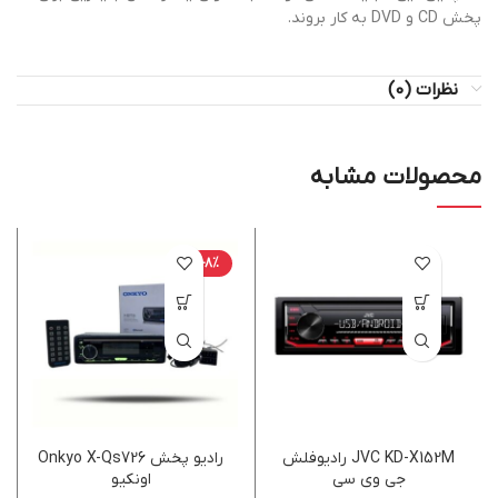
پخش CD و DVD به کار بروند.
نظرات (0)
محصولات مشابه
-8%
JVC KD-X152M رادیوفلش
رادیو پخش Onkyo X-Qs726
جی وی سی
اونکیو