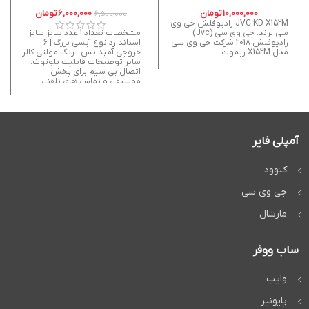
10,000,000
تومان
6,000,000
تومان
6,500,000
JVC KD-X152M رادیوفلش جی وی
سی برند: جی وی سی (Jvc)
مشخصات تعداد 1 عدد سایز سایز
رادیوفلش 2018 شرکت جي وي سي
استاندارد نوع آیسی بزرگ | 6
مدل X152M ریموت
خروجی آمپدانس - رنگ مولتی کالر
سایر توضیحات قابلیت بلوتوث:
اتصال بی سیم برای پخش
موسیقی و تماس های تلفنی.
سوکت فابریک: نصب آسان و سریع
بدون نیاز به تغییر در سیم کشی
خودرو. ریموت کنترل: امکان کنترل
از راه دور با استفاده از ریموت.
کیفیت صدای عالی: صدای شفاف و
قدرتمند مناسب سیستم های
آمپلی فایر
حرفه ای و معمولی. ورودی ها:
پشتیبانی از USB، SD، AUX، FM،
AM برای پخش فایل های مختلف.
کنوود
نمایشگر هفت رنگ: صفحه
نمایش با قابلیت تغییر رنگ به 7
جی وی سی
حالت مختلف. دو فلاشه: دارای دو
پورت USB، یکی برای شارژ گوشی و
مارشال
دیگری برای پخش موسیقی.
میکروفن داخلی: برای تماس های
تلفنی با کیفیت بالا. توان خروجی:
50 وات × 4 کانال. اتصال به کنترل
ساب ووفر
فرمان: امکان اتصال به دکمه های
فرمان برای کنترل آسان تر. شش
خروجی صدا: پشتیبانی از 6 خروجی
وایب
صوتی برای اتصال به آمپلی فایر و
ساب ووفر. -ساخت چین
پایونیر