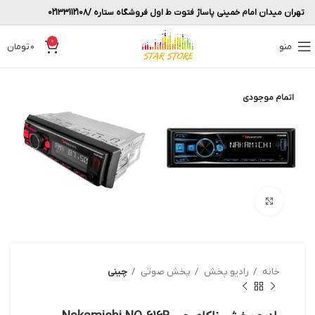
تهران میدان امام خمینی پاساژ فتوت ط اول فروشگاه ستاره /02133112108
0
منو
0
تومان
اتمام موجودی
بزرگنمایی تصویر
خانه
رادیو پخش
پخش صوتی
چینی