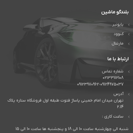
بلندگو ماشین
پایونیر
کنوود
مارشال
ارتباط با ما
شماره تماس
02133112108
09123970962-09124975037
آدرس
تهران میدان امام خمینی پاساژ فتوت طبقه اول فروشگاه ستاره پلاک
2.14
ساعت کاری :
شنبه الی چهارشنبه ساعت 10 الی 18 و پنجشنبه ها ساعت 10 الی 15