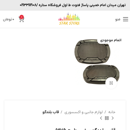
تهران میدان امام خمینی پاساژ فتوت ط اول فروشگاه ستاره /02133112108
0
منو
0
تومان
اتمام موجودی
بزرگنمایی تصویر
خانه
لوازم جانبی و اکسسوری
قاب بلندگو