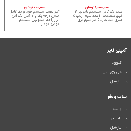
2,000,000
تومان
700,000
تومان
سیم پک کامل سیستم پایونیر ۴
آچار نصب سیستم خودرو پک کامل
گیج متعلقات : ۱ عدد سیم ارسی ۵
جنس درجه یک با داشتن پک این
متری استاندارد ۵ متر سیم برق
ابزار راحت میتونین سیستم
خودرو خود را
آمپلی فایر
کنوود
جی وی سی
مارشال
ساب ووفر
وایب
پایونیر
مارشال