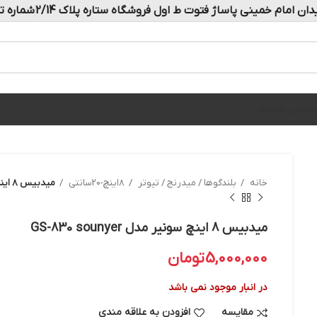
دان امام خمینی پاساژ فتوت ط اول فروشگاه ستاره پلاک 2/14
شماره تماس: 
ه
تماس با ما
بلاگ
خانه
بلندگوها / میدرنج / تیوتر
8اینچ-20سانتی
میدبیس 8 اینچ سونیر مدل GS-830 sounyer
میدبیس 8 اینچ سونیر مدل GS-830 sounyer
5,000,000
تومان
در انبار موجود نمی باشد
مقایسه
افزودن به علاقه مندی