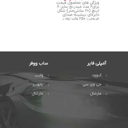
ویژگی های محصول قیمت
برای2 عدد میدرنج سایز: 8
اینچ (20 سانتی‌متر) شکل
دایره‌ای بیشینه صدای
خروجی: 250 وات توان
آمپلی فایر
ساب ووفر
کنوود
وایب
جی وی سی
پایونیر
مارشال
مارشال