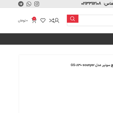
02133112108
0
0
تومان