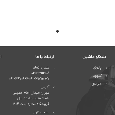
بلندگو ماشین
ارتباط با ما
ا
پایونیر
شماره تماس
02133112108
کنوود
09123970962-09124975037
مارشال
آدرس
تهران میدان امام خمینی
پاساژ فتوت طبقه اول
فروشگاه ستاره پلاک 2.14
ساعت کاری :