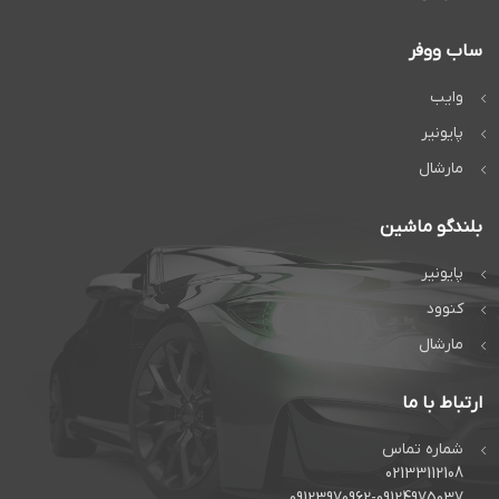
ساب ووفر
وایب
پایونیر
مارشال
بلندگو ماشین
پایونیر
کنوود
مارشال
ارتباط با ما
شماره تماس
02133112108
09123970962-09124975037