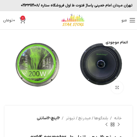
تهران میدان امام خمینی پاساژ فتوت ط اول فروشگاه ستاره /02133112108
0
منو
0
تومان
اتمام موجودی
بزرگنمایی تصویر
خانه
بلندگوها / میدرنج / تیوتر
6اینچ-16سانتی