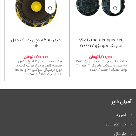
master speaker بلندگو
میدرنج 6 اینچی یونیک مدل
فابریک جلو پژو 206/207
u6
1,200,000
تومان
1,700,000
تومان
بلندگو فابریکی درب جلوی پژو ۲۰۶
مشخصات: سایز 6 اینچ جنس
به همراه سوکت فابریک ۴ اهم ۴۰
صفحه کاغذی نوع بولت کاپ دار
وات تعداد ۱ جفت / ۲عدد
نوع ترمینال سوکتی 60 وات rms
حساسیت 90db قیمت
آمپلی فایر
کنوود
جی وی سی
مارشال