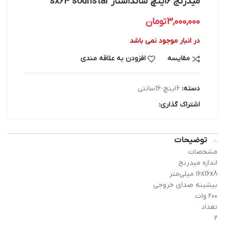
میدرنج ۶اینچ سانداستار sx64 sounstar
3,000,000
تومان
در انبار موجود نمی باشد
مقایسه
افزودن به علاقه مندی
دسته:
6اینچ-16سانتی
اشتراک گذاری:
توضیحات
مشخصات
اندازه میدرنج
۱۶x16x8 میلی‌متر
بیشینه صدای خروجی
۲۰۰ وات
تعداد
۲