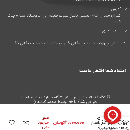
آدرس
تهران میدان امام خمینی پاساژ فتوت طبقه اول فروشگاه ستاره پلاک
2.14
ساعت کاری :
شنبه الی چهارشنبه ساعت 10 الی 18 و پنجشنبه ها ساعت 10 الی 15
اعتماد شما افتخار ماست
© 2025 تمام حقوق برای فروشگاه ستاره محفوظ است.
طراحی شده با ❤️ توسط
محمد کلاته
:)
میدرنج
در
۶اینچ
انبار
0
3,000,000
تومان
موجود
سانداستار
نمی
sx64
روشگاه
علاقه مندی
سبد خرید
حساب کاربری من