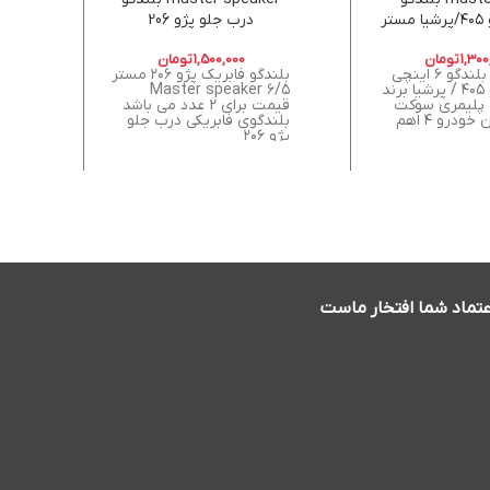
فابریک پژو ۴۰۵/پرشیا مستر
درب جلو پژو 206
فاب
mr
1,300
تومان
1,500,000
تومان
مشخصات: بلندگو ۶ اینچی
بلندگو فابریک پژو ۲۰۶ مستر
بلند
فابریک پژو ۴۰۵ / پرشیا برند
۶/۵ Master speaker
 پلیمری سوکت
قیمت برای 2 عدد می باشد
فابریک ایران خودرو ۴ اهم
بلندگوی فابریکی درب جلو
جفت /
پژو ۲۰۶
عتماد شما افتخار ماست