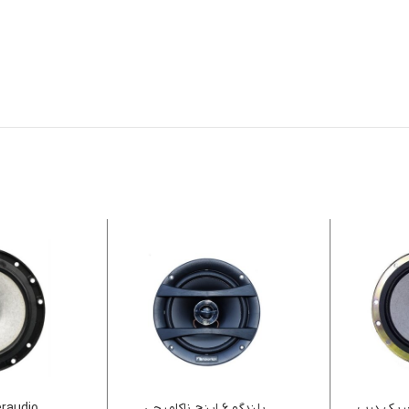
ی فابریک درب
بلندگو ۶ اینچ ناکامیچی