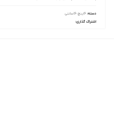
دسته:
6اینچ-16سانتی
اشتراک گذاری: