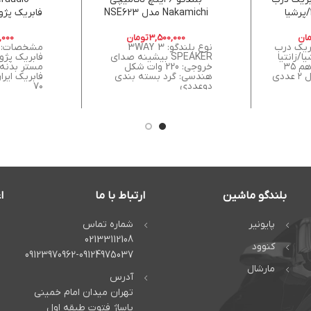
Nakamichi مدل NSE623
مدل -405p
ان
3,500,000
تومان
,000
 فابریک درب
نوع بلندگو: 3WAY 3
 ۴۰۵/پرشیا/زانتیا
SPEAKER بیشینه صدای
سوکت فابریکی ۴ اهم ۳۵
خروجی: 220 وات شکل
مستر بدنه
وات قیمت محصول ۲ عددی
هندسی: گرد بسته بندی
دوعددی
۷۰
بلندگو ماشین
ارتباط با ما
ا
پایونیر
شماره تماس
02133112108
کنوود
09123970962-09124975037
مارشال
آدرس
تهران میدان امام خمینی
پاساژ فتوت طبقه اول