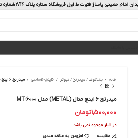
دان امام خمینی پاساژ فتوت ط اول فروشگاه ستاره پلاک 2/14
شماره تماس: 
ه
تماس با ما
بلاگ
خانه
بلندگوها / میدرنج / تیوتر
6اینچ-16سانتی
میدرنج ۶ اینچ متال (METAL) مدل MT-6000
میدرنج ۶ اینچ متال (METAL) مدل MT-6000
1,500,000
تومان
در انبار موجود نمی باشد
مقایسه
افزودن به علاقه مندی