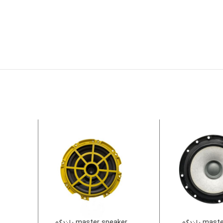
masteraudio بلندگو
master speaker بلندگو