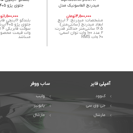
میدرنج الفاسونیک مدل
جلوی پژو ۴۰۵/پرشیا
psw602
4,500,000
تومان
1,500,000
توم
مشخصات: میدرنج: 6 اینچ
بلندگو ۶اینچی
ابعاد میدرنج (سانتی‌متر):
جلوی پژو
16.5 سانتی‌متر حداکثر قدرت:
2 عدد 100 وات توان اسمی:
60 وات RMS
میباشد
آمپلی فایر
ساب ووفر
کنوود
وایب
جی وی سی
پایونیر
مارشال
مارشال