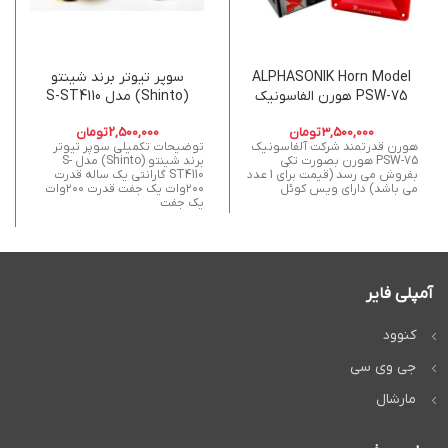
ALPHASONIK Horn Model
سوپر تیوتر برند شینتو
PSW-75 هورن الفاسونیک
(Shinto) مدل S-ST4110
3,500,000
تومان
2,500,000
تومان
هورن قدرتمند شرکت آلفاسونیک
توضیحات تکمیلی سوپر تیوتر
PSW-75 هورن بصورت تکی
برند شینتو (Shinto) مدل S-
بفروش می رسد (قیمت برای 1 عدد
ST4110 گارانتی یک ساله قدرت
می باشد) دارای ویس کوئل
۲۰۰وات یک جفت قدرت ۲۰۰وات
یک جفت
آمپلی فایر
کنوود
جی وی سی
مارشال