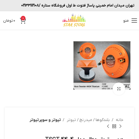
تهران میدان امام خمینی پاساژ فتوت ط اول فروشگاه ستاره /02133112108
0
منو
0
تومان
بزرگنمایی تصویر
خانه
بلندگوها / میدرنج / تیوتر
تیوتر و سوپرتیوتر