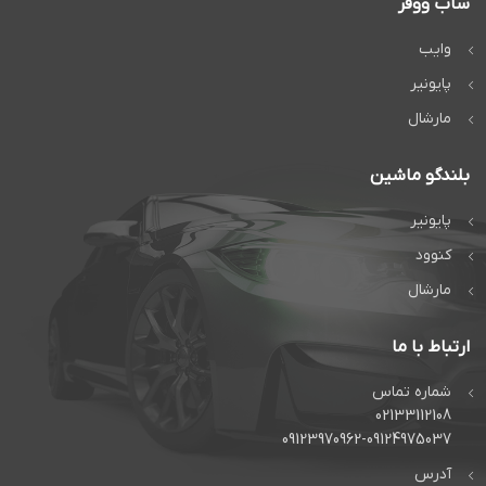
ساب ووفر
وایب
پایونیر
مارشال
بلندگو ماشین
پایونیر
کنوود
مارشال
ارتباط با ما
شماره تماس
02133112108
09123970962-09124975037
آدرس