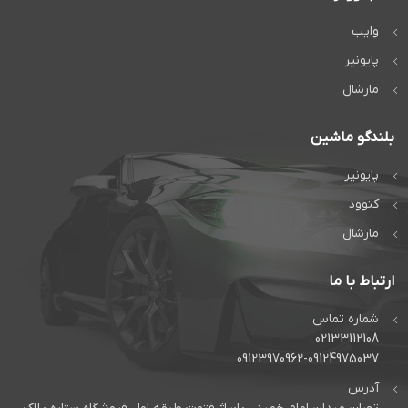
وایب
پایونیر
مارشال
بلندگو ماشین
پایونیر
کنوود
مارشال
ارتباط با ما
شماره تماس
02133112108
09123970962-09124975037
آدرس