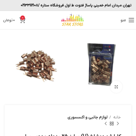
تهران میدان امام خمینی پاساژ فتوت ط اول فروشگاه ستاره /02133112108
0
منو
0
تومان
بزرگنمایی تصویر
خانه
لوازم جانبی و اکسسوری