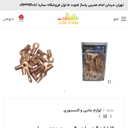
تهران میدان امام خمینی پاساژ فتوت ط اول فروشگاه ستاره /02133112108
0
منو
0
تومان
بزرگنمایی تصویر
خانه
لوازم جانبی و اکسسوری