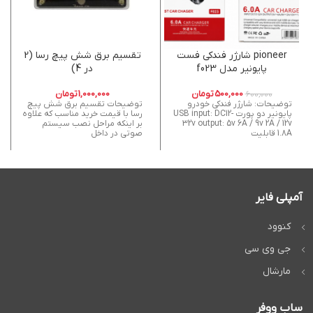
pioneer شارژر فندکی فست
تقسیم برق شش پیچ رسا (2
پایونیر مدل f023
در 4)
500,000
تومان
1,000,000
تومان
600,000
توضیحات: شارژر فندکی خودرو
توضیحات تقسیم برق شش پیچ
پایونیر دو پورت USB input: DC12-
رسا با قیمت خرید مناسب که علاوه
32v output: 5v 6A / 9v 2A / 12v
بر اینکه مراحل نصب سیستم
1.8A قابلیت
صوتی در داخل
آمپلی فایر
کنوود
جی وی سی
مارشال
ساب ووفر