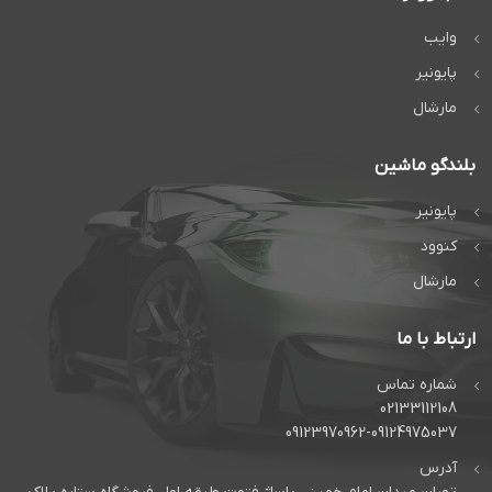
وایب
پایونیر
مارشال
بلندگو ماشین
پایونیر
کنوود
مارشال
ارتباط با ما
شماره تماس
02133112108
09123970962-09124975037
آدرس