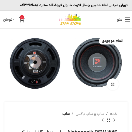
تهران میدان امام خمینی پاساژ فتوت ط اول فروشگاه ستاره /02133112108
0
منو
0
تومان
اتمام موجودی
بزرگنمایی تصویر
خانه
ساب و ساب باکس
ساب