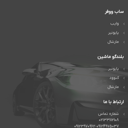
ساب ووفر
وایب
پایونیر
مارشال
بلندگو ماشین
پایونیر
کنوود
مارشال
ارتباط با ما
شماره تماس
02133112108
09123970962-09124975037