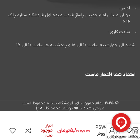
آدرس
تهران میدان امام خمینی پاساژ فتوت طبقه اول فروشگاه ستاره پلاک
2.14
ساعت کاری :
شنبه الی چهارشنبه ساعت 10 الی 18 و پنجشنبه ها ساعت 10 الی 15
اعتماد شما افتخار ماست
© 2025 تمام حقوق برای فروشگاه ستاره محفوظ است.
طراحی شده با ❤️ توسط
محمد کلاته
:)
در
Alphasonik
انبار
PSW-122S
0
5,800,000
تومان
موجود
ساب ووفر
نمی
روشگاه
علاقه مندی
سبد خرید
حساب کاربری من
آلفاسونیک