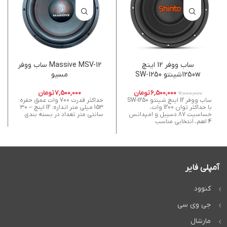
ساب ووفر 12 اینچ
Massive MSV-12 ساب ووفر
1250wشينتو 1250-SW
مسیو
6,500,000
تومان
7,500,000
تومان
7,000,000
ساب ووفر 12 اینچ شینتو 1250-SW
حداکثر قدرت 700 وات عمق حفره:
با حداکثر توان 1200 وات،
153 میلی متر اندازه: 12 اینچ – 30
حساسیت 87 دسیبل و امپدانس
سانتی متر تعداد در بسته بندی
4 اهم، انتخابی مناسب
آمپلی فایر
کنوود
جی وی سی
مارشال