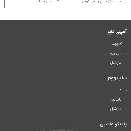
می باشد) دارای ویس کوئل
*** ارسال تمام
آمپلی فایر
کنوود
جی وی سی
مارشال
ساب ووفر
وایب
پایونیر
مارشال
بلندگو ماشین