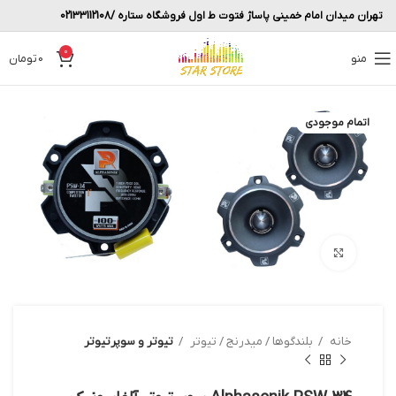
تهران میدان امام خمینی پاساژ فتوت ط اول فروشگاه ستاره /02133112108
0
منو
0
تومان
اتمام موجودی
بزرگنمایی تصویر
خانه
بلندگوها / میدرنج / تیوتر
تیوتر و سوپرتیوتر