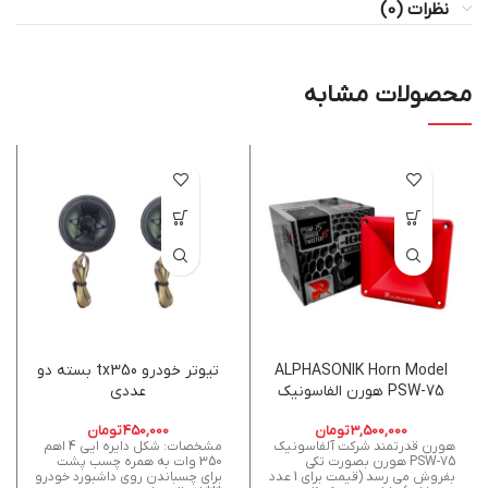
نظرات (0)
محصولات مشابه
ALPHASONIK Horn Model
تیوتر خودرو tx350 بسته دو
PSW-75 هورن الفاسونیک
عددی
3,500,000
تومان
450,000
تومان
هورن قدرتمند شرکت آلفاسونیک
مشخصات: شکل دایره ایی 4 اهم
PSW-75 هورن بصورت تکی
350 وات به همره چسب پشت
بفروش می رسد (قیمت برای 1 عدد
برای چسباندن روی داشبورد خودرو