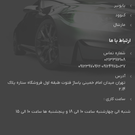
پایونیر
کنوود
مارشال
ارتباط با ما
شماره تماس
02133112108
09123970962-09124975037
آدرس
تهران میدان امام خمینی پاساژ فتوت طبقه اول فروشگاه ستاره پلاک
2.14
ساعت کاری :
شنبه الی چهارشنبه ساعت 10 الی 18 و پنجشنبه ها ساعت 10 الی 15