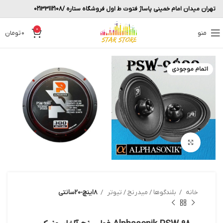
تهران میدان امام خمینی پاساژ فتوت ط اول فروشگاه ستاره /02133112108
0
منو
0
تومان
اتمام موجودی
بزرگنمایی تصویر
خانه
بلندگوها / میدرنج / تیوتر
8اینچ-20سانتی