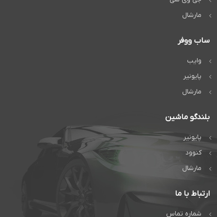
مارشال
ساب ووفر
وایب
پایونیر
مارشال
بلندگو ماشین
پایونیر
کنوود
مارشال
ارتباط با ما
شماره تماس