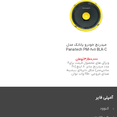
میدرنج خودرو پاناتک مدل
Panatech PM-8011 BLA-C
3,500,000
تومان
ویژگی های محصول قیمت برای2
عدد میدرنج سایز: 8 اینچ (20
سانتی‌متر) شکل دایره‌ای بیشینه
صدای خروجی: 250 وات توان
آمپلی فایر
کنوود
جی وی سی