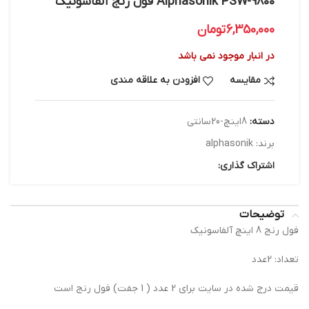
Alphasonik PSW-9800 فول رنج آلفاسونیک
6,350,000
تومان
در انبار موجود نمی باشد
مقایسه
افزودن به علاقه مندی
دسته:
8اینچ-20سانتی
برند:
alphasonik
اشتراک گذاری:
توضیحات
فول رنج 8 اینچ آلفاسونیک
تعداد: 2عدد
قیمت درج شده در سایت برای 2 عدد ( 1 جفت) فول رنج است