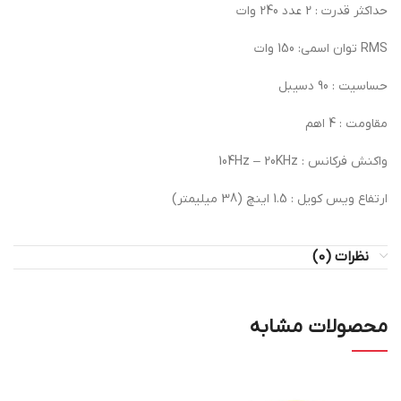
حداکثر قدرت : 2 عدد 240 وات
RMS توان اسمی: 150 وات
حساسیت : 90 دسیبل
مقاومت : 4 اهم
واکنش فرکانس : 104Hz – 20KHz
ارتفاع ویس کویل : 1.5 اینچ (38 میلیمتر)
نظرات (0)
محصولات مشابه