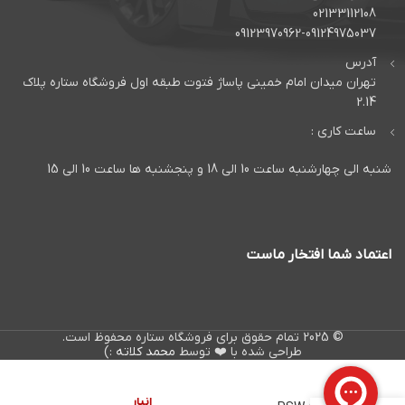
02133112108
09123970962-09124975037
آدرس
تهران میدان امام خمینی پاساژ فتوت طبقه اول فروشگاه ستاره پلاک
2.14
ساعت کاری :
شنبه الی چهارشنبه ساعت 10 الی 18 و پنجشنبه ها ساعت 10 الی 15
اعتماد شما افتخار ماست
© 2025 تمام حقوق برای فروشگاه ستاره محفوظ است.
طراحی شده با ❤️ توسط
محمد کلاته
:)
در
Alphasonik
انبار