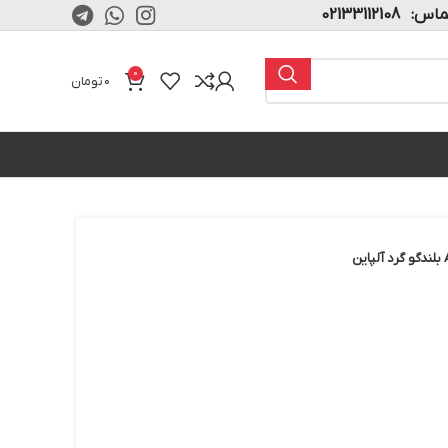
02133112108
0
0
تومان
ن