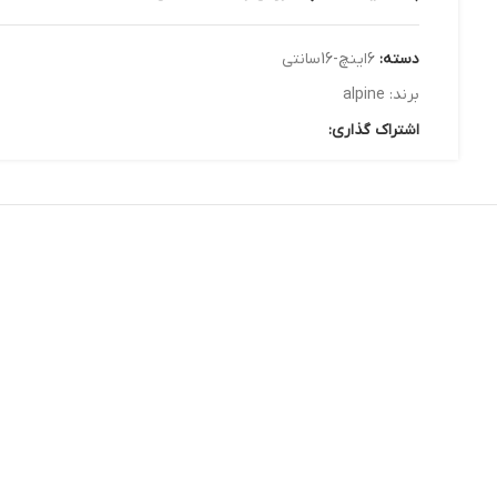
دسته:
6اینچ-16سانتی
برند:
alpine
اشتراک گذاری: