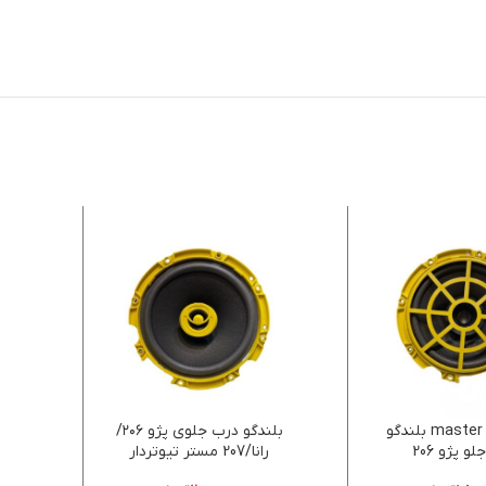
master speaker بلندگو
بلندگو درب جلوی پژو ۲۰۶/
و پژو 206
رانا/207 مستر تیوتردار
master