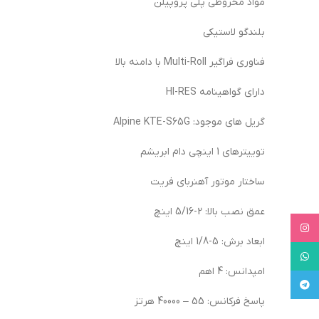
مواد مخروطی پلی پروپیلن
بلندگو لاستیکی
فناوری فراگیر Multi-Roll با دامنه بالا
دارای گواهینامه HI-RES
گریل های موجود: Alpine KTE-S65G
توییترهای 1 اینچی دام ابریشم
ساختار موتور آهنربای فریت
عمق نصب بالا: 2-5/16 اینچ
Instagram
ابعاد برش: 5-1/8 اینچ
WhatsApp
امپدانس: 4 اهم
Telegram
پاسخ فرکانس: 55 – 40000 هرتز