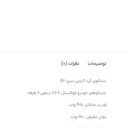
توضیحات
نظرات (0)
بلندگوی گرد آلپاین سری S2
بلندگوهای خودرو کواکسیال 6-1/2 اینچی 2 طرفه
قدرت حداکثر: 480 وات
توان حقیقی : 160 وات