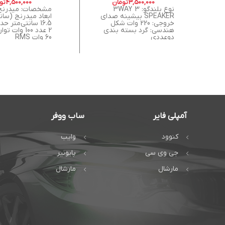
3,500,000
تومان
4,500,000
تو
نوع بلندگو: 3WAY 3
SPEAKER بیشینه صدای
ابعاد میدرنج (سانت
خروجی: 220 وات شکل
16.5 سانتی‌متر ح
هندسی: گرد بسته بندی
2 عدد 100 وات
دوعددی
60 وات RMS
آمپلی فایر
ساب ووفر
کنوود
وایب
جی وی سی
پایونیر
مارشال
مارشال