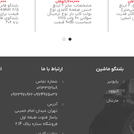
مان
1,700,000
تومان
,000
مشخصات: میدرنج: 6 اینچ
مشخصات: سایز 6 اینچ
ی‌متر):
جنس صفحه کاغذی نوع
speaker
داکثر قدرت:
بولت کاپ دار نوع ترمینال
 توان اسمی:
سوکتی 60 وات rms
بلندگوی فا
حساسیت 90db قیمت
پژو ۲۰۶
بلندگو ماشین
ارتباط با ما
ا
پایونیر
شماره تماس
02133112108
کنوود
09123970962-09124975037
مارشال
آدرس
تهران میدان امام خمینی
پاساژ فتوت طبقه اول
فروشگاه ستاره پلاک 2.14
ساعت کاری :