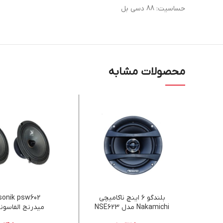
حساسیت: 88 دسی بل
محصولات مشابه
بلندگو ۶ اینچ ناکامیچی
sonik psw602
Nakamichi مدل NSE623
میدرنج الفاسون
psw602