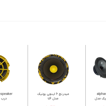
alpha
میدرنج 6 اینچی یونیک
یک مدل
مدل u6
درب جل