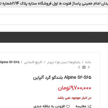
دان امام خمینی پاساژ فتوت ط اول فروشگاه ستاره پلاک 2/14
شماره تماس: 
ه
تماس با ما
بلاگ
خانه
بلندگوها / میدرنج / تیوتر
6اینچ-16سانتی
Alpine S2-S65 بلندگو گرد آلپای
Alpine S2-S65 بلندگو گرد آلپاین
9,700,000
تومان
در انبار موجود نمی باشد
مقایسه
افزودن به علاقه مندی