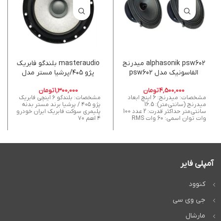
alphasonik psw602 میدرنج
masteraudio بلندگو فابریک
الفاسونیک مدل psw602
پژو ۴۰۵/پرشیا مستر مدل
mr-405p
4,500,000
تومان
1,300,000
تومان
مشخصات: میدرنج: 6 اینچ ابعاد
مشخصات: بلندگو ۶ اینچی فابریک
میدرنج (سانتی‌متر): 16.5
پژو ۴۰۵ / پرشیا برند مستر بدنه
سانتی‌متر حداکثر قدرت: 2 عدد 100
پلیمری سوکت فابریک ایران خودرو
وات توان اسمی: 60 وات RMS
۴ اهم ۷۰
آمپلی فایر
کنوود
جی وی سی
مارشال