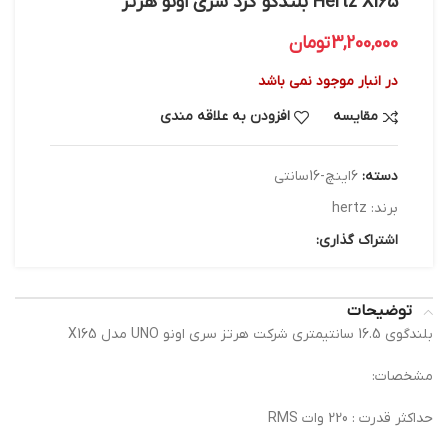
Hertz X165 بلندگو گرد سری اونو هرتز
3,200,000
تومان
در انبار موجود نمی باشد
مقایسه
افزودن به علاقه مندی
دسته:
6اینچ-16سانتی
برند:
hertz
اشتراک گذاری:
توضیحات
بلندگوی 16.5 سانتیمتری شرکت هرتز سری اونو UNO مدل X165
مشخصات:
حداکثر قدرت : 220 وات RMS