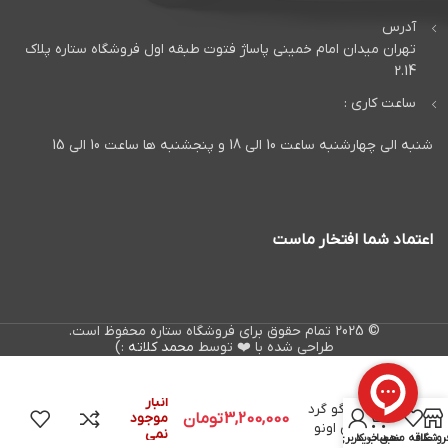
آدرس
تهران میدان امام خمینی پاساژ فتوت طبقه اول فروشگاه ستاره پلاک
2.14
ساعت کاری :
شنبه الی چهارشنبه ساعت 10 الی 18 و پنجشنبه ها ساعت 10 الی 15
اعتماد شما افتخار ماست
© 2025 تمام حقوق برای فروشگاه ستاره محفوظ است.
طراحی شده با ❤️ توسط
محمد کلاته
:)
در
Hertz X165
انبار
بلندگو گرد
0
3,200,000
تومان
موجود
سری اونو
نمی
روشگاه
علاقه مندی
سبد خرید
حساب کاربری من
هرتز