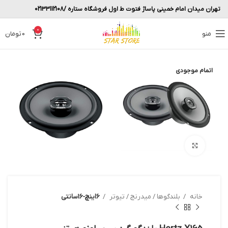
تهران میدان امام خمینی پاساژ فتوت ط اول فروشگاه ستاره /02133112108
0
منو
0
تومان
اتمام موجودی
بزرگنمایی تصویر
خانه
بلندگوها / میدرنج / تیوتر
6اینچ-16سانتی