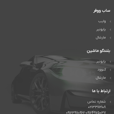
ساب ووفر
وایب
پایونیر
مارشال
بلندگو ماشین
پایونیر
کنوود
مارشال
ارتباط با ما
شماره تماس
02133112108
09123970962-09124975037