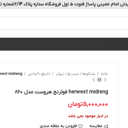
دان امام خمینی پاساژ فتوت ط اول فروشگاه ستاره پلاک 2/14
شماره تماس: 
ه
تماس با ما
بلاگ
خانه
بلندگوها / میدرنج / تیوتر
8اینچ-20سانتی
herwest midreng فولرنج هروست
herwest midreng فولرنج هروست مدل ۸۶۰
5,000,000
تومان
در انبار موجود نمی باشد
مقایسه
افزودن به علاقه مندی