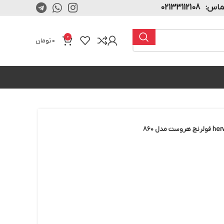
02133112108
0
0
تومان
 مدل ۸۶۰