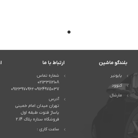
بلندگو ماشین
ارتباط با ما
ا
پایونیر
شماره تماس
02133112108
کنوود
09123970962-09124975037
مارشال
آدرس
تهران میدان امام خمینی
پاساژ فتوت طبقه اول
فروشگاه ستاره پلاک 2.14
ساعت کاری :