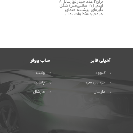
برای2 عدد میدرنج سایز: 8
اینچ (20 سانتی‌متر) شکل
دایره‌ای بیشینه صدای
خروجی: 250 وات توان
آمپلی فایر
ساب ووفر
کنوود
وایب
جی وی سی
پایونیر
مارشال
مارشال