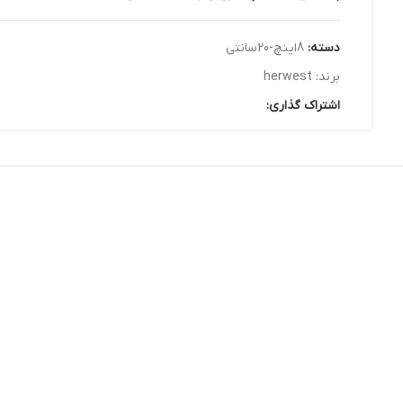
دسته:
8اینچ-20سانتی
برند:
herwest
اشتراک گذاری: