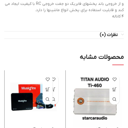
و از خروجي باند پخشهاي فابريك دو جفت خروجي RC با كيفيت ايجاد مي
كند و قابليت استفاده براي پخش انواع ماشينها را دارد.
۴ کاناله
نظرات (0)
محصولات مشابه