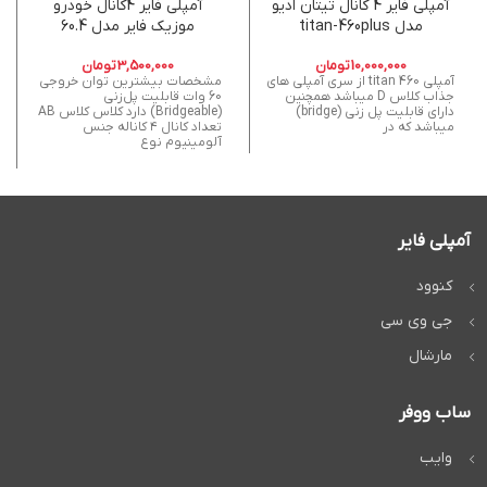
آمپلی فایر 4 کانال تیتان ادیو
آمپلی فایر 4کانال خودرو
مدل titan-460plus
موزیک فایر مدل 60.4
10,000,000
تومان
3,500,000
تومان
آمپلی titan 460 از سری آمپلی های
مشخصات بیشترین توان خروجی
جذاب کلاس D میباشد همچنین
60 وات قابلیت پل‌زنی
دارای قابلیت پل زنی (bridge)
(Bridgeable) دارد کلاس کلاس AB
میباشد که در
تعداد کانال ۴ کاناله جنس
آلومینیوم نوع
آمپلی فایر
کنوود
جی وی سی
مارشال
ساب ووفر
وایب