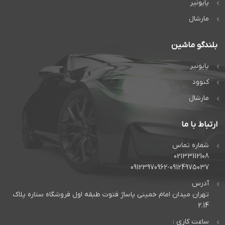
پایونیر
مارشال
بلندگو ماشین
پایونیر
کنوود
مارشال
ارتباط با ما
شماره تماس
02133112108
09123970962-09124975037
آدرس
تهران میدان امام خمینی پاساژ فتوت طبقه اول فروشگاه ستاره پلاک
2.14
ساعت کاری :