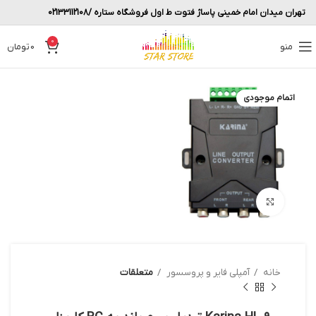
تهران میدان امام خمینی پاساژ فتوت ط اول فروشگاه ستاره /02133112108
0
منو
0
تومان
اتمام موجودی
بزرگنمایی تصویر
خانه
آمپلی فایر و پروسسور
متعلقات