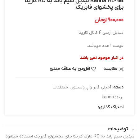
Karina HL-900 تبديل سيم باند به RC كارينا
براي پخشهاي فابريك
900,000
تومان
تبدیل ارسی 4 کانال کارینا
قیمت 1 عدد میباشد.
در انبار موجود نمی باشد
مقایسه
افزودن به علاقه مندی
دسته:
آمپلی فایر و پروسسور
,
متعلقات
برند:
karina
اشتراک گذاری:
توضیحات
تبديل سيم باند به RC مارك كارينا براي پخشهاي فابريك استفاده ميشود