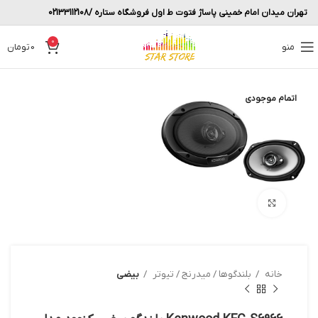
تهران میدان امام خمینی پاساژ فتوت ط اول فروشگاه ستاره /02133112108
0
منو
0
تومان
اتمام موجودی
بزرگنمایی تصویر
خانه
بلندگوها / میدرنج / تیوتر
بیضی