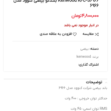
Kenwood KFC-S6966 بلندگو بيضي كنوود مدل
6966
4,800,000
تومان
در انبار موجود نمی باشد
مقایسه
افزودن به علاقه مندی
دسته:
بیضی
برند:
kenwood
اشتراک گذاری:
توضیحات
باند بيضي شركت كنوود مدل 6966
حداكثر توان خروجي : 400 وات
RMS توان اسمي: 45 وات