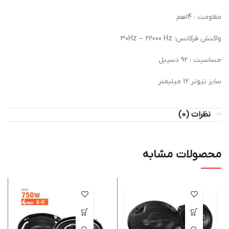
مقاومت : 4اهم
واكنش فركانس: 30Hz – 22000 Hz
حساسيت : 92 دسيبل
سايز تيوتر 12 ميليمتر
نظرات (0)
محصولات مشابه