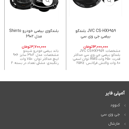
JVC CS-HX6959 بلندگو
بلندگوی بیضی خودرو Shinto
بیضی جی وی سی
مدل 6902
13,000,000
تومان
3,700,000
تومان
مشخصات: JVC CS-HX6959
باند بیضی خودرو شینتو
بلندگو بیضی جی وی سی حداکثر
مشخصات: مدل: 6902 سایز: 6×9
قدرت: 650 وات RMS توان اسمی:
اینچ حداکثر توان: 750 وات
80 وات واکنش فرکانس: 25Hz
رنگبندی: مشکی تعداد در بسته: 2
آمپلی فایر
کنوود
جی وی سی
مارشال