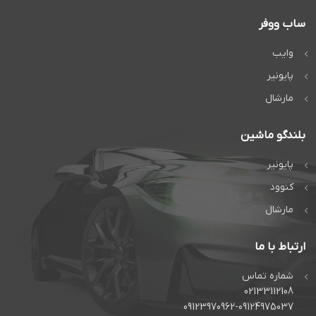
ساب ووفر
وایب
پایونیر
مارشال
بلندگو ماشین
پایونیر
کنوود
مارشال
ارتباط با ما
شماره تماس
02133112108
09123970962-09124975037