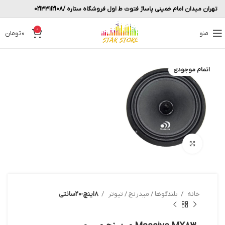
تهران میدان امام خمینی پاساژ فتوت ط اول فروشگاه ستاره /02133112108
0
منو
0
تومان
اتمام موجودی
بزرگنمایی تصویر
خانه
بلندگوها / میدرنج / تیوتر
8اینچ-20سانتی