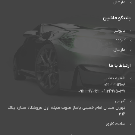
مارشال
بلندگو ماشین
پایونیر
کنوود
مارشال
ارتباط با ما
شماره تماس
02133112108
09123970962-09124975037
آدرس
تهران میدان امام خمینی پاساژ فتوت طبقه اول فروشگاه ستاره پلاک
2.14
ساعت کاری :