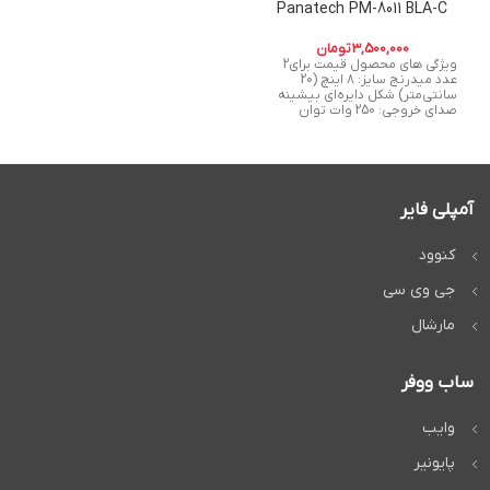
Panatech PM-8011 BLA-C
3,500,000
تومان
ویژگی های محصول قیمت برای2
عدد میدرنج سایز: 8 اینچ (20
سانتی‌متر) شکل دایره‌ای بیشینه
صدای خروجی: 250 وات توان
آمپلی فایر
کنوود
جی وی سی
مارشال
ساب ووفر
وایب
پایونیر