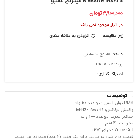
Massive MX830 میدرنج مسیو
3,900,000
تومان
در انبار موجود نمی باشد
مقایسه
افزودن به علاقه مندی
دسته:
8اینچ-20سانتی
برند:
massive
اشتراک گذاری:
توضیحات
RMS توان اسمی : دو عدد 100 وات
واکنش فرکانس: 104Hz- 18000Hz
حداکثر قدرت: دو عدد 200 وات
مقاومت : 4 اهم
Voice Coil : دارای “1.38
قیمت درج شده در سایت برای یک جفت (2 عدد) میدرنج می باشد.