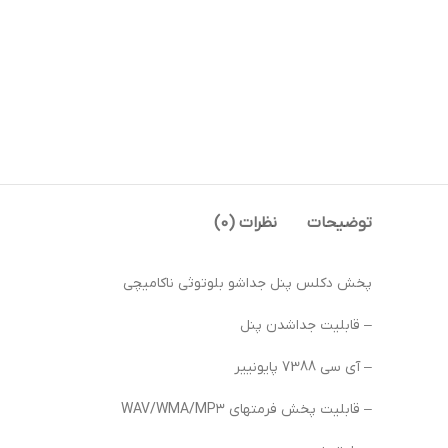
توضیحات
نظرات (0)
پخش دکلس پنل جداشو بلوتوثی ناکامیچی
– قابلیت جداشدن پنل
– آی سی 7388 پایونییر
– قابلیت پخش فرمتهای WAV/WMA/MP۳