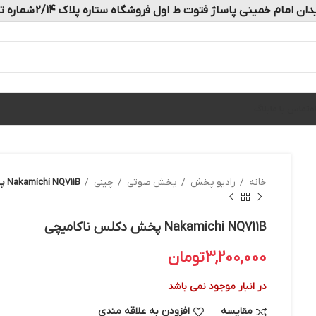
دان امام خمینی پاساژ فتوت ط اول فروشگاه ستاره پلاک 2/14
شماره تماس: 
ه
تماس با ما
بلاگ
خانه
رادیو پخش
پخش صوتی
چینی
Nakamichi NQ711B پخش دکلس ناکامیچی
Nakamichi NQ711B پخش دکلس ناکامیچی
3,200,000
تومان
در انبار موجود نمی باشد
مقایسه
افزودن به علاقه مندی