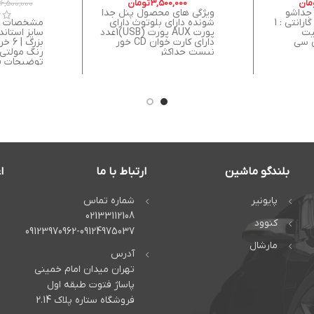
مان
3,500,000
تومان
6,500,000
جداشو
ویژگی های محصول پنل جدا
بلوتوثی سنسویی گارانتی : 1
شونده دارای بلوتوث دارای
یت
پورت AUX پورت (USB)1عدد
سایز استاند
ی سی
دارای کارت خوان CD خور
بزرگ
نیست حداکثر
رنگ مولتی ک
توضیحات قا
اتصال بی 
موسیقی و 
تلفنی. سو
آسان و سری
تغییر در س
ریموت کنتر
از راه دور ب
ریموت. کیف
صدای شفاف
مناسب سیس
ای و معمول
بلندگو ماشین
ارتباط با ما
ا
، AM
های مختلف
پایونیر
شماره تماس
رنگ: صفحه
02133112108
کنوود
حالت مختلف
09123970962-09124975037
مارشال
برای شارژ 
آدرس
برای پخش 
میکروفن دا
تهران میدان امام خمینی
های تلفنی ب
پاساژ فتوت طبقه اول
کانال. اتصا
فروشگاه ستاره پلاک 2.14
فرمان: امک