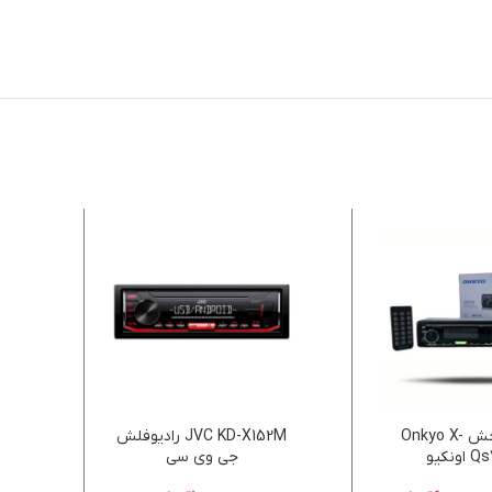
رادیو پخش Onkyo X-
JVC KD-X152M رادیوفلش
BT
ونکیو
جی وی سی
پخ