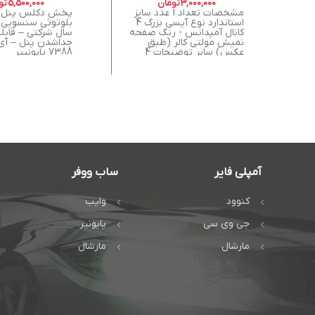
3,000,000
تومان
5,500,000
تو
مشخصات تعداد 1 عدد سایز
پخش دکلس پنل 
استاندارد نوع آیسی بزرگ 4
کانال آمپدانس - رنگ صفحه
سال شرکتی – قابل
نمیش مولتی کالر (طبق
جداشدن پنل – آ
عکس) سایر توضیحات 4
7388 پایونییر
کانال ( 4 خروجی) -آیسی
بزرگ -امکان مکالمه -دارای
ریموت کنترل -کیفیت
پخش عالی 4*50 وات -دارای
دو عدد پورت USB (شارژ
موبایل و پخش موسیقی)
-دارای پورت AUX
آمپلی فایر
ساب ووفر
کنوود
وایب
جی وی سی
پایونیر
مارشال
مارشال