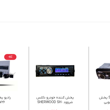
-8%
Sansui SQ-226 پخش
پخش کننده خودرو دکلس
ویی
شروود SHERWOOD SH-
Qs726 ا
353‎‎