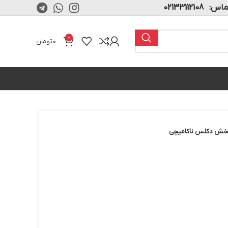
02133112108
0
0
تومان