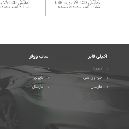
نمایش VA-LCD پورت USB
شارژ 1 آمپر بلوتوث نسخه
شارژ 2 آمپر بلوتوث نسخه
آمپلی فایر
ساب ووفر
کنوود
وایب
جی وی سی
پایونیر
مارشال
مارشال