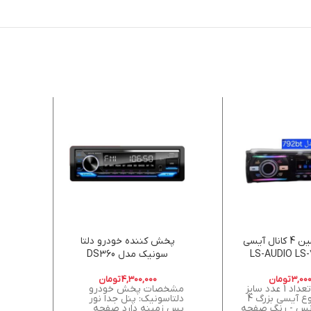
پخش ماشین 4 کانال آیسی
پخش کننده خودرو دلتا
پخش
 LS-AUDIO LS-792
سونیک مدل DS360
PLUS
3,000
تومان
4,300,000
تومان
مشخصات تعداد 1 عدد سایز
مشخصات پخش خودرو
ویژگ
استاندارد نوع آیسی بزرگ 4
دلتاسونیک: پنل جدا نور
شوند
انس - رنگ صفحه
پس زمینه دارد صفحه