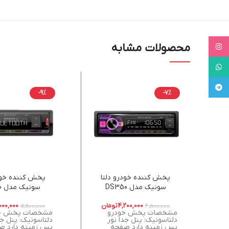
محصولات مشابه
Instagram
WhatsApp
Telegram
-9%
-7%
پخش کننده خودرو دلتا
پخش کننده خودر
سونیک مدل DS350
سو
eltasonik
4,200,000
تومان
000,000
5,500,000
4,500,000
مشخصات پخش خودرو
مشخصات پخش خ
دلتاسونیک: پنل جدا نور
دلتاسونیک: پنل جد
پس زمینه دارد صفحه
پس زمینه دارد ص