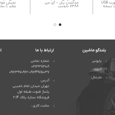
نمایش VA-LCD پورت USB
جداشدن پنل – آی سی
نمیش مولتی
7388 پایونییر
کانا
بزرگ -امکان
ریموت کنت
موبایل و 
-دارای پورت X
بلندگو ماشین
ارتباط با ما
ا
پایونیر
شماره تماس
02133112108
کنوود
09123970962-09124975037
مارشال
آدرس
تهران میدان امام خمینی
پاساژ فتوت طبقه اول
فروشگاه ستاره پلاک 2.14
ساعت کاری :