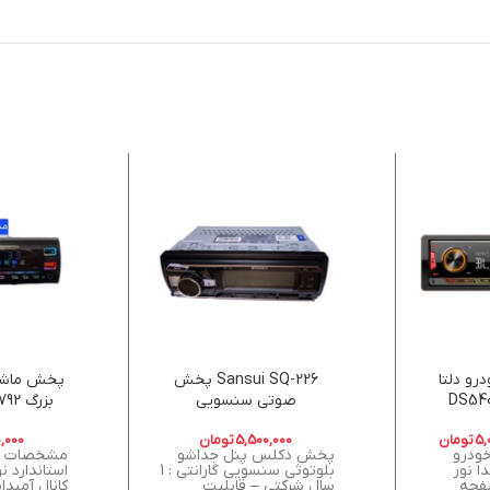
و دلتا
Sansui SQ-226 پخش
نیک مدل DS540
صوتی سنسویی
بزرگ
d
5,
تومان
5,500,000
تومان
,000
ودرو
پخش دکلس پنل جداشو
ا نور
بلوتوثی سنسویی گارانتی : 1
فحه
سال شرکتی – قابلیت
کانال آمپد