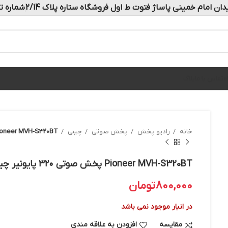
دان امام خمینی پاساژ فتوت ط اول فروشگاه ستاره پلاک 2/14
شماره تماس: 
ه
تماس با ما
بلاگ
خانه
رادیو پخش
پخش صوتی
چینی
Pioneer MVH-S320BT پخش صوتی ۳۲۰ پایونیر 
Pioneer MVH-S320BT پخش صوتی ۳۲۰ پایونیر چینی
800,000
تومان
در انبار موجود نمی باشد
مقایسه
افزودن به علاقه مندی