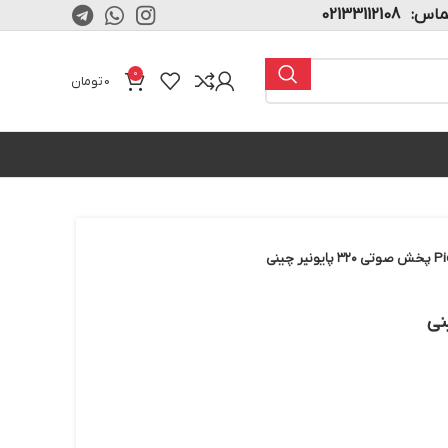
02133112108
0
0
تومان
چینی