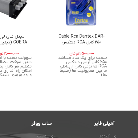
Cable Rca Dantex DAR-
مبدل های لول
250 کابل RCA دنتکس
COBRA (تب
ضبط به آر
1,500,000
تومان
3,000,000
تو
قیمت برای یک عدد میباشد
سهولت نصب با ام
250 کابل آرسی دنتکس
شدن سوکت اتصالا
RCA ها نوعی کابل ارتباطی
تنظیم هر کانال ب
ما بین هدیونیت ها (ضبط
امکان راه اندازی با
ها)
ورود ورودی بلندگو
کان
بدنه فلزی خروجی
دارد نویز ندارد
آمپلی فایر
ساب ووفر
کنوود
وایب