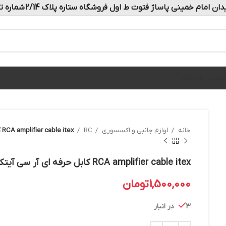
دان امام خمینی پاساژ فتوت ط اول فروشگاه ستاره پلاک 2/14
شماره تماس: 
ه
تماس با ما
بلاگ
خانه
لوازم جانبی و اکسسوری
RC
RCA amplifier cable itex کابل حرفه ای آر سی آیتکس IT-1919
RCA amplifier cable itex کابل حرفه ای آر سی آیتکس IT-1919
1,500,000
تومان
3 در انبار