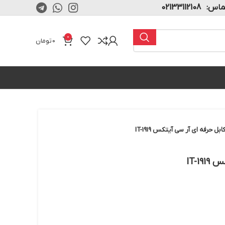
02133112108
0
0
تومان