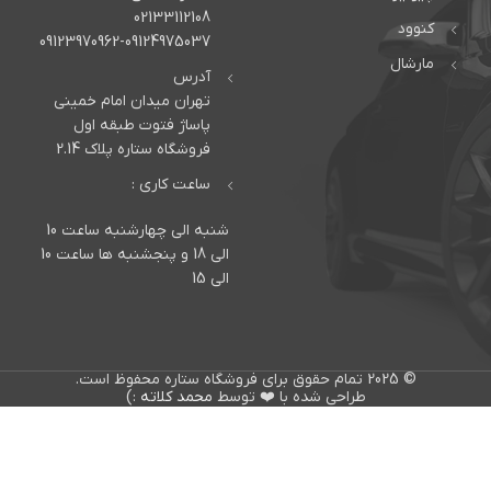
02133112108
کنوود
09123970962-09124975037
مارشال
آدرس
تهران میدان امام خمینی
پاساژ فتوت طبقه اول
فروشگاه ستاره پلاک 2.14
ساعت کاری :
شنبه الی چهارشنبه ساعت 10
الی 18 و پنجشنبه ها ساعت 10
الی 15
© 2025 تمام حقوق برای فروشگاه ستاره محفوظ است.
طراحی شده با ❤️ توسط
محمد کلاته
:)