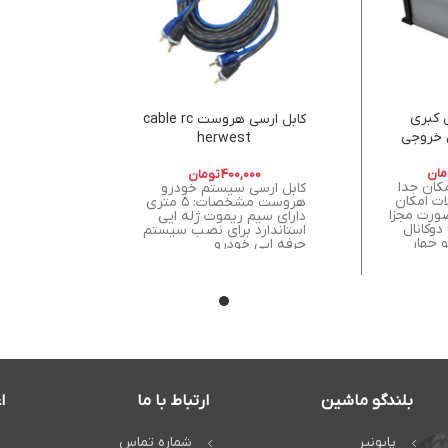
 کبری
کابل ارسی هروست cable rc
دیل خروجی
herwest
سی)
مان
400,000
تومان
کان جدا
کابل ارسی سیستم خودرو
ت امکان
هروست مشخصات: ۵ متری
صورت مجزا
دارای سیم ریموت ژله ایی
 دوکانال
استاندارد برای نصب سیستم
 چهار
حرفه ایی خودرو
ال خروجی rca چهار کانال
 ریموت
بلندگو ماشین
ارتباط با ما
ا
پایونیر
شماره تماس