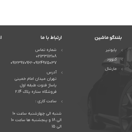
بلندگو ماشین
ارتباط با ما
ا
پایونیر
شماره تماس
02133112108
کنوود
09123970962-09124975037
مارشال
آدرس
تهران میدان امام خمینی
پاساژ فتوت طبقه اول
فروشگاه ستاره پلاک 2.14
ساعت کاری :
شنبه الی چهارشنبه ساعت 10
الی 18 و پنجشنبه ها ساعت 10
الی 15