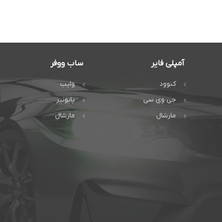
آمپلی فایر
ساب ووفر
کنوود
وایب
جی وی سی
پایونیر
مارشال
مارشال