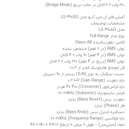
۲۲۰ وات × ۲ کانال در حالت بریج (Bridge Mode)
آمپلی فایر ال اس آدیو مدل LS-490SQ
مشخصات توضیحات
مدل LS-4905Q
نوع مدار Full Range
کلاس تقویت‌کننده Class-AB
توان RMS (در 2 اهم) مشخص نشده
توان RMS (در 4 اهم) 90 وات × 4 کانال
توان RMS (بریج در 4 اهم) 220 وات × 2 کانال
کل اعوجاج هارمونیک کمتر از 0.3%
نسبت سیگنال به نویز (S/N) بیشتر از 90 دسی‌بل
بازه تقویت (Gain Range) 0.2-10V
بازه کراس‌اوور (Crossover) 40-400 هرتز
فیلتر سابسونیک (Subsonic) 20-20KHz
تقویت بیس (Bass Boost) ندارد
فاز (Phase) ندارد
دستگیره کنترل بیس (Bass Knob) ندارد
بازه فرکانسی (Frequency Range) 20-20KHz
ابعاد (میلی‌متر) – طول × عرض × ارتفاع 331.2 × 140 × 48