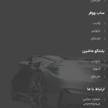
مارشال
ساب ووفر
وایب
پایونیر
مارشال
بلندگو ماشین
پایونیر
کنوود
مارشال
ارتباط با ما
شماره تماس
02133112108