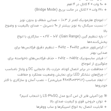
🔹 ۹۰ وات × ۴ کانال در ۴ اهم
🔹 ۲۲۰ وات × ۲ کانال در حالت بریج (Bridge Mode)
✅ اعوجاج هارمونیک کمتر از 0.3% – صدایی شفاف و بدون نویز
✅ نسبت سیگنال به نویز بیشتر از 90 دسی‌بل – صدای باکیفیت و وضوح
بالا
✅ بازه تنظیم گین (Gain Range): 0.2V – 10V – سازگاری با انواع
پخش‌کننده‌ها
✅ کراس‌اوور متغیر 40Hz – 400Hz – تنظیم دقیق فرکانس‌ها برای
صدایی بهتر
✅ فیلتر سابسونیک 20Hz – 20kHz – حذف فرکانس‌های ناخواسته برای
جلوگیری از اعوجاج
✅ محافظت در برابر اتصال کوتاه، حرارت بالا، جابجایی DC و ولتاژ نامناسب
✅ چراغ‌های نشانگر LED برای نمایش وضعیت عملکرد و حفاظت
✅ ابعاد مناسب (331.2×140×48 میلی‌متر) – نصب آسان و سازگاری با اکثر
خودروها
🎯 چرا آمپلی فایر ال اس آدیو مدل LS-490SQ را انتخاب کنیم؟
🔹 توان خروجی قوی و کیفیت صدای بالا
🔹 قابلیت اتصال به انواع اسپیکرها و ساب ووفرها