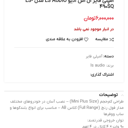
آمپلی فایر ال اس آدیو LS AUDIO مدل LS-
490SQ
6,000,000
تومان
در انبار موجود نمی باشد
مقایسه
افزودن به علاقه مندی
دسته:
آمپلی فایر
برند:
ls audio
اشتراک گذاری:
توضیحات
طراحی کم‌حجم (Mini Plus Size) – نصب آسان در خودروهای مختلف
مدار فول رنج (Full Range) کلاس AB – مناسب برای انواع بلندگوها و
ساب ووفرها
توان خروجی قدرتمند:
۹۰ وات × ۴ کانال در ۴ اهم