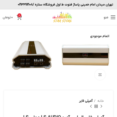
تهران میدان امام خمینی پاساژ فتوت ط اول فروشگاه ستاره /02133112108
0
منو
0
تومان
اتمام موجودی
بزرگنمایی تصویر
خانه
آمپلی فایر