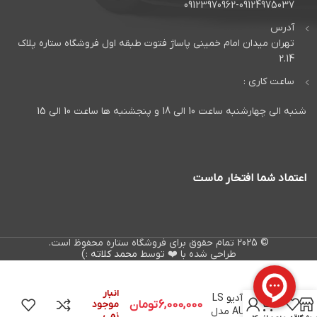
09123970962-09124975037
آدرس
تهران میدان امام خمینی پاساژ فتوت طبقه اول فروشگاه ستاره پلاک
2.14
ساعت کاری :
شنبه الی چهارشنبه ساعت 10 الی 18 و پنجشنبه ها ساعت 10 الی 15
اعتماد شما افتخار ماست
© 2025 تمام حقوق برای فروشگاه ستاره محفوظ است.
طراحی شده با ❤️ توسط
محمد کلاته
:)
در
آمپلی فایر ال
انبار
اس آدیو LS
0
6,000,000
تومان
موجود
AUDIO مدل
نمی