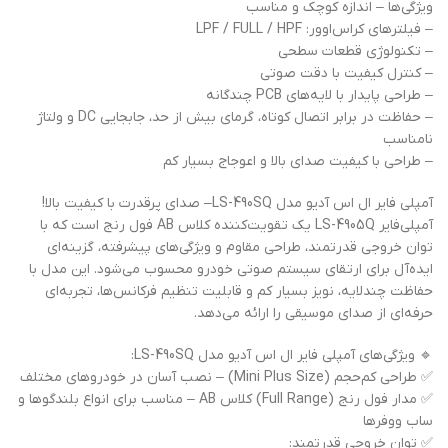
ویژگی‌ها – اندازه کوچک و مناسب
– فیلترهای کراس‌اوور: LPF / FULL / HPF
– تکنولوژی قطعات سطحی
– کنترل کیفیت با دقت صوتی
– طراحی پایدار با لایه‌های PCB چندگانه
– حفاظت در برابر اتصال کوتاه، گرمای بیش از حد، جابجایی DC و ولتاژ
نامناسب
– طراحی با کیفیت صدای بالا و اعوجاج بسیار کم
آمپلی فایر ال اس آدیو مدل LS-490SQ– صدای پرقدرت با کیفیت بالا!
آمپلی‌فایر LS-4905Q یک تقویت‌کننده کلاس AB فول رنج است که با
توان خروجی قدرتمند، طراحی مقاوم و ویژگی‌های پیشرفته، گزینه‌ای
ایده‌آل برای ارتقای سیستم صوتی خودرو محسوب می‌شود. این مدل با
حفاظت چندلایه، نویز بسیار کم و قابلیت تنظیم فرکانس‌ها، تجربه‌ای
حرفه‌ای از صدای موسیقی را ارائه می‌دهد.
🔹 ویژگی‌های آمپلی فایر ال اس آدیو مدل LS-490SQ:
✅ طراحی کم‌حجم (Mini Plus Size) – نصب آسان در خودروهای مختلف
✅ مدار فول رنج (Full Range) کلاس AB – مناسب برای انواع بلندگوها و
ساب ووفرها
✅ توان خروجی قدرتمند: