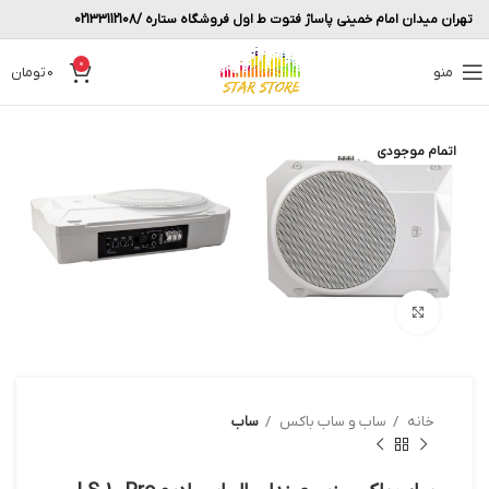
تهران میدان امام خمینی پاساژ فتوت ط اول فروشگاه ستاره /02133112108
0
منو
0
تومان
اتمام موجودی
بزرگنمایی تصویر
خانه
ساب و ساب باکس
ساب