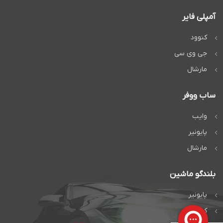
آمپلی فایر
کنوود
جی وی سی
مارشال
ساب ووفر
وایب
پایونیر
مارشال
بلندگو ماشین
پایونیر
کنوود
در
ساب باکس