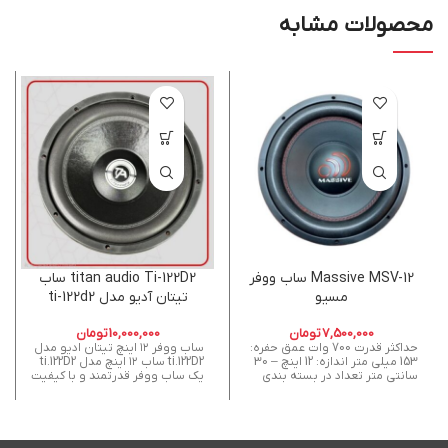
محصولات مشابه
Massive MSV-12 ساب ووفر
titan audio Ti-122D2 ساب
مسیو
تیتان آدیو مدل ti-122d2
7,500,000
تومان
10,000,000
تومان
حداکثر قدرت 700 وات عمق حفره:
ساب ووفر ۱۲ اینچ تیتان ادیو مدل
153 میلی متر اندازه: 12 اینچ – 30
ti.122D2 ساب ۱۲ اینچ مدل ti.122D2
سانتی متر تعداد در بسته بندی
یک ساب ووفر قدرتمند و با کیفیت